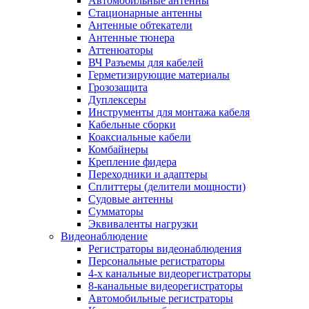
Автомобильные антенны
Стационарные антенны
Антенные обтекатели
Антенные тюнера
Аттенюаторы
ВЧ Разъемы для кабелей
Герметизирующие материалы
Грозозащита
Дуплексеры
Инструменты для монтажа кабеля
Кабельные сборки
Коаксиальные кабели
Комбайнеры
Крепление фидера
Переходники и адаптеры
Сплиттеры (делители мощности)
Судовые антенны
Сумматоры
Эквиваленты нагрузки
Видеонаблюдение
Регистраторы видеонаблюдения
Персональные регистраторы
4-х канальные видеорегистраторы
8-канальные видеорегистраторы
Автомобильные регистраторы