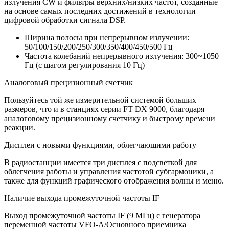
излучения CW и фильтры верхних/низких частот, созданные
на основе самых последних достижений в технологии
цифровой обработки сигнала DSP.
Ширина полосы при непрерывном излучении:
50/100/150/200/250/300/350/400/450/500 Гц
Частота колебаний непрерывного излучения: 300~1050
Гц (с шагом регулирования 10 Гц)
Аналоговый прецизионный счетчик
Пользуйтесь той же измерительной системой больших
размеров, что и в станциях серии FT DX 9000, благодаря
аналоговому прецизионному счетчику и быстрому времени
реакции.
Дисплеи с новыми функциями, облегчающими работу
В радиостанции имеется три дисплея с подсветкой для
облегчения работы и управления частотой субгармоники, а
также для функций графического отображения волны и меню.
Наличие выхода промежуточной частоты IF
Выход промежуточной частоты IF (9 МГц) с генератора
переменной частоты VFO-A/Основного приемника