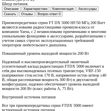
Шнур питания.
Описание
Характеристики
Комплектация
Аксессуары
Скачать
Отзывы
Вопрос-ответ
0
Приемопередатчики серии FT DX 5000 HF/50 МГц 200 Ватт
являются новыми радиостанциями премиум-класса от
компании Yaesu, с 2 независимыми приемниками и многими
уникальными функциями и аксессуарами, разработанными с
учетом самых строгих эксплуатационных требований
операторов любительского диапазона.
Повышенный уровень выходной мощности 200 Вт
Надежный и высокопроизводительный оконечный
усилительный каскад радиостанции FTDX 5000 включает в
себя два высоконадежных полевых транзистора, VRF-150
(напряжение сток-исток 170 В, напряжение исток-затвор ±40
В, общая рассеиваемая мощность 300 Вт) в двухтактной
конфигурации, надежно обеспечивает уровень выходной
мощности 200 Вт (класс работы А, 75 Вт).
Внутренний источник питания
Все три приемопередатчика серии FTDX 5000 имеют
встроенный источник питания