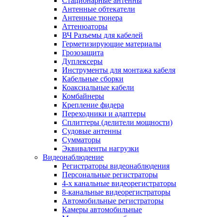
Стационарные антенны
Антенные обтекатели
Антенные тюнера
Аттенюаторы
ВЧ Разъемы для кабелей
Герметизирующие материалы
Грозозащита
Дуплексеры
Инструменты для монтажа кабеля
Кабельные сборки
Коаксиальные кабели
Комбайнеры
Крепление фидера
Переходники и адаптеры
Сплиттеры (делители мощности)
Судовые антенны
Сумматоры
Эквиваленты нагрузки
Видеонаблюдение
Регистраторы видеонаблюдения
Персональные регистраторы
4-х канальные видеорегистраторы
8-канальные видеорегистраторы
Автомобильные регистраторы
Камеры автомобильные