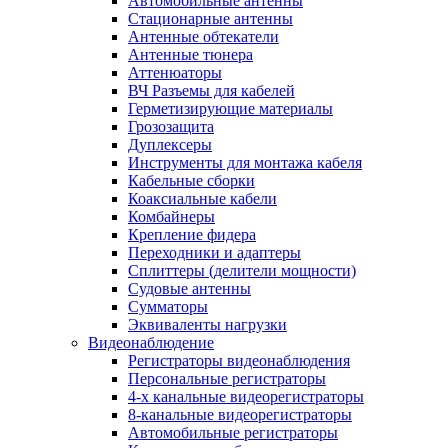
Автомобильные антенны
Стационарные антенны
Антенные обтекатели
Антенные тюнера
Аттенюаторы
ВЧ Разъемы для кабелей
Герметизирующие материалы
Грозозащита
Дуплексеры
Инструменты для монтажа кабеля
Кабельные сборки
Коаксиальные кабели
Комбайнеры
Крепление фидера
Переходники и адаптеры
Сплиттеры (делители мощности)
Судовые антенны
Сумматоры
Эквиваленты нагрузки
Видеонаблюдение
Регистраторы видеонаблюдения
Персональные регистраторы
4-х канальные видеорегистраторы
8-канальные видеорегистраторы
Автомобильные регистраторы