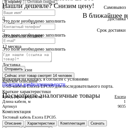
В корзину
Оптовая скидка
Нашли дешевле? Снизим цену!
Самовывоз
бесплатно
В ближайшее в
Доставка
Это поле необходимо заполнить
от 250 руб. по Москве
Cрок доставки
Это поле необходимо заполнить
сегодня или позднее
Гарантия
12 месяца
Это поле необходимо заполнить
Обмен и возврат
2 недели
Доставка
Отправить
по всей России
Сейчас этот товар
смотрят 14 человек
Нажимая на кнопку, я согласен с условиями
Краткое описание
Политики конфиденциальности
USB-кабель Excera EPC05 для последовательного порта.
Краткие характеристики
Посмотрите аналогичные товары
Бренд (производитель)
Excera
Длина кабеля, м
1
Артикул
9035
Комплектация
Тестовый кабель Excera EPC05.
Описание
Характеристики
Комплектация
Скачать