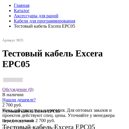
Главная
Каталог
Аксессуары для раций
Кабели для программирования
Тестовый кабель Excera EPC05
Артикул: 9035
Тестовый кабель Excera
EPC05
Обсуждение (0)
В наличии
Нашли дешевле?
2 700 руб.
Цена действительна на сегодня. Для оптовых заказов и
Тестовый кабель Excera EPC05
проектов действуют спец. цены. Уточняйте у менеджера
перед покупкой
2 700 руб.
Цена без доставки
Тестовый кабель Excera EPC05