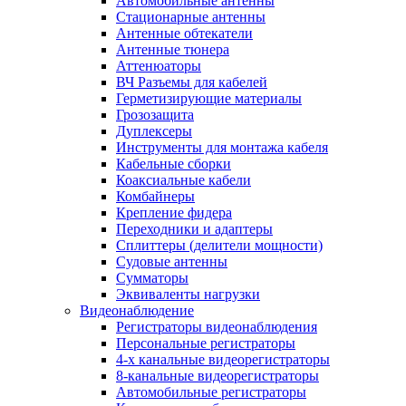
Автомобильные антенны
Стационарные антенны
Антенные обтекатели
Антенные тюнера
Аттенюаторы
ВЧ Разъемы для кабелей
Герметизирующие материалы
Грозозащита
Дуплексеры
Инструменты для монтажа кабеля
Кабельные сборки
Коаксиальные кабели
Комбайнеры
Крепление фидера
Переходники и адаптеры
Сплиттеры (делители мощности)
Судовые антенны
Сумматоры
Эквиваленты нагрузки
Видеонаблюдение
Регистраторы видеонаблюдения
Персональные регистраторы
4-х канальные видеорегистраторы
8-канальные видеорегистраторы
Автомобильные регистраторы