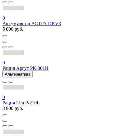
0
Аккумулятор АСТРА DP.V3
5 000 руб.
0
Рация Аргут РК-301Н
Альтернатива
0
Рация Lira P-210L
3 900 руб.