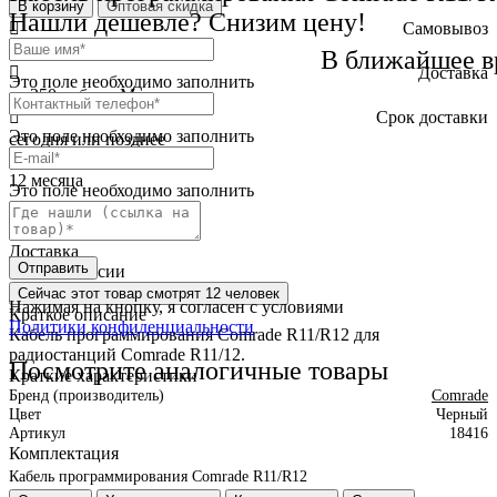
В корзину
Оптовая скидка
Нашли дешевле? Снизим цену!
Самовывоз
бесплатно
В ближайшее в
Доставка
Это поле необходимо заполнить
от 250 руб. по Москве
Cрок доставки
Это поле необходимо заполнить
сегодня или позднее
Гарантия
12 месяца
Это поле необходимо заполнить
Обмен и возврат
2 недели
Доставка
Отправить
по всей России
Сейчас этот товар
смотрят 12 человек
Нажимая на кнопку, я согласен с условиями
Краткое описание
Политики конфиденциальности
Кабель программирования Comrade R11/R12 для
радиостанций Comrade R11/12.
Посмотрите аналогичные товары
Краткие характеристики
Бренд (производитель)
Comrade
Цвет
Черный
Артикул
18416
Комплектация
Кабель программирования Comrade R11/R12