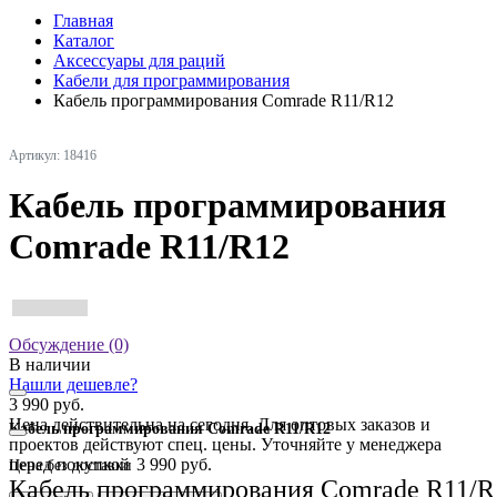
Главная
Каталог
Аксессуары для раций
Кабели для программирования
Кабель программирования Comrade R11/R12
Артикул: 18416
Кабель программирования
Comrade R11/R12
Обсуждение (0)
В наличии
Нашли дешевле?
3 990 руб.
Цена действительна на сегодня. Для оптовых заказов и
Кабель программирования Comrade R11/R12
проектов действуют спец. цены. Уточняйте у менеджера
перед покупкой
3 990 руб.
Цена без доставки
Кабель программирования Comrade R11/R