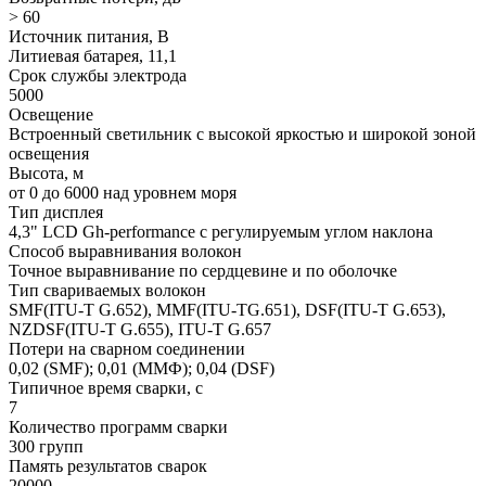
> 60
Источник питания, В
Литиевая батарея, 11,1
Срок службы электрода
5000
Освещение
Встроенный светильник с высокой яркостью и широкой зоной
освещения
Высота, м
от 0 до 6000 над уровнем моря
Тип дисплея
4,3" LCD Gh-performance с регулируемым углом наклона
Способ выравнивания волокон
Точное выравнивание по сердцевине и по оболочке
Тип свариваемых волокон
SMF(ITU-T G.652), MMF(ITU-TG.651), DSF(ITU-T G.653),
NZDSF(ITU-T G.655), ITU-T G.657
Потери на сварном соединении
0,02 (SMF); 0,01 (ММФ); 0,04 (DSF)
Типичное время сварки, с
7
Количество программ сварки
300 групп
Память результатов сварок
20000