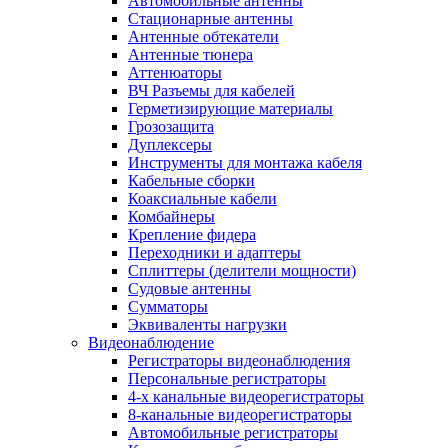
Автомобильные антенны
Стационарные антенны
Антенные обтекатели
Антенные тюнера
Аттенюаторы
ВЧ Разъемы для кабелей
Герметизирующие материалы
Грозозащита
Дуплексеры
Инструменты для монтажа кабеля
Кабельные сборки
Коаксиальные кабели
Комбайнеры
Крепление фидера
Переходники и адаптеры
Сплиттеры (делители мощности)
Судовые антенны
Сумматоры
Эквиваленты нагрузки
Видеонаблюдение
Регистраторы видеонаблюдения
Персональные регистраторы
4-х канальные видеорегистраторы
8-канальные видеорегистраторы
Автомобильные регистраторы