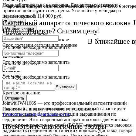
Цена действительна на сегодня. Для оптовых заказов и
Сварочный аппарат оптического волокна Joinwit JW4106S 6 мотор
проектов действуют спец. цены. Уточняйте у менеджера
перед покупкой
114 000 руб.
Цена без доставки
Сварочный аппарат оптического волокна J
В корзину
Оптовая скидка
Нашли дешевле? Снизим цену!
Самовывоз
бесплатно
Доставка
от 250 руб. по Москве
В ближайшее в
Cрок доставки
сегодня или позднее
Это поле необходимо заполнить
Гарантия
12 месяца
Это поле необходимо заполнить
Обмен и возврат
2 недели
Доставка
Это поле необходимо заполнить
по всей России
Сейчас этот товар
смотрят 5 человек
Краткое описание
Отправить
Joinwit JW4106S — это профессиональный автоматический
сварочный аппарат для оптоволокна, который гарантирует
Нажимая на кнопку, я согласен с условиями
точность сварки благодаря функции выравнивания по
Политики конфиденциальности
сердцевине. Этот сварочный аппарат подходит для монтажа
Посмотрите аналогичные товары
телекоммуникационных сетей (ВОЛС), где требуется высокая
надежность соединения оптических волокон. Доставка товара
осуществляется по всей России. Цены уточняйте у