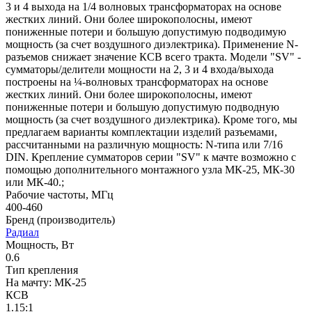
3 и 4 выхода на 1/4 волновых трансформаторах на основе
жестких линий. Они более широкополосны, имеют
пониженные потери и большую допустимую подводимую
мощность (за счет воздушного диэлектрика). Применение N-
разъемов снижает значение КСВ всего тракта. Модели "SV" -
сумматоры/делители мощности на 2, 3 и 4 входа/выхода
построены на ¼-волновых трансформаторах на основе
жестких линий. Они более широкополосны, имеют
пониженные потери и большую допустимую подводную
мощность (за счет воздушного диэлектрика). Кроме того, мы
предлагаем варианты комплектации изделий разъемами,
рассчитанными на различную мощность: N-типа или 7/16
DIN. Крепление сумматоров серии "SV" к мачте возможно с
помощью дополнительного монтажного узла МК-25, МК-30
или МК-40.;
Рабочие частоты, МГц
400-460
Бренд (производитель)
Радиал
Мощность, Вт
0.6
Тип крепления
На мачту: МК-25
КСВ
1.15:1