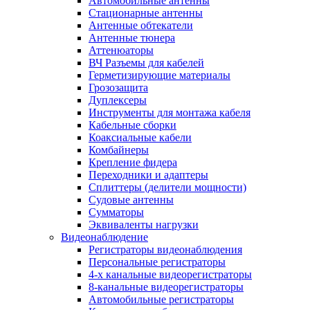
Автомобильные антенны
Стационарные антенны
Антенные обтекатели
Антенные тюнера
Аттенюаторы
ВЧ Разъемы для кабелей
Герметизирующие материалы
Грозозащита
Дуплексеры
Инструменты для монтажа кабеля
Кабельные сборки
Коаксиальные кабели
Комбайнеры
Крепление фидера
Переходники и адаптеры
Сплиттеры (делители мощности)
Судовые антенны
Сумматоры
Эквиваленты нагрузки
Видеонаблюдение
Регистраторы видеонаблюдения
Персональные регистраторы
4-х канальные видеорегистраторы
8-канальные видеорегистраторы
Автомобильные регистраторы