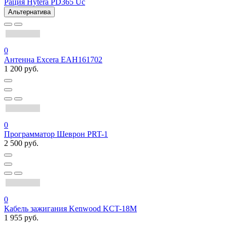
Рация Hytera PD365 Uc
Альтернатива
0
Антенна Excera EAH161702
1 200 руб.
0
Программатор Шеврон PRT-1
2 500 руб.
0
Кабель зажигания Kenwood KCT-18M
1 955 руб.