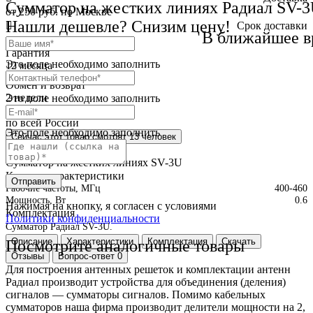
Сумматор на жестких линиях Радиал SV-
от 250 руб. по Москве
Нашли дешевле? Снизим цену!
Cрок доставки
В ближайшее в
сегодня или позднее
Гарантия
Это поле необходимо заполнить
12 месяца
Обмен и возврат
2 недели
Это поле необходимо заполнить
Доставка
по всей России
Это поле необходимо заполнить
Сейчас этот товар
смотрят 13 человек
Краткое описание
Сумматор на жестких линиях SV-3U
Краткие характеристики
Отправить
Рабочие частоты, МГц
400-460
Мощность, Вт
0.6
Нажимая на кнопку, я согласен с условиями
Комплектация
Политики конфиденциальности
Сумматор Радиал SV-3U.
Описание
Характеристики
Комплектация
Скачать
Посмотрите аналогичные товары
Отзывы
Вопрос-ответ
0
Для построения антенных решеток и комплектации антенн
Радиал производит устройства для объединения (деления)
сигналов — сумматоры сигналов. Помимо кабельных
сумматоров наша фирма производит делители мощности на 2,