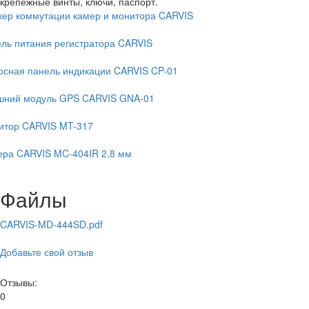
крепежные винты, ключи, паспорт.
кер коммутации камер и монитора CARVIS
ль питания регистратора CARVIS
осная панель индикации CARVIS CP-01
шний модуль GPS CARVIS GNA-01
итор CARVIS MT-317
ера CARVIS MC-404IR 2,8 мм
Файлы
CARVIS-MD-444SD.pdf
Добавьте свой отзыв
Отзывы:
0