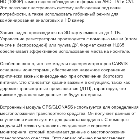
HD (1080P) камер видеонаблюдения в форматах AHD, TVI и CVI.
Это позволяет настраивать систему наблюдения под ваши
потребности, а также использовать гибридный режим для
комбинирования аналоговых и HD камер.
Запись видео производится на SD карту емкостью до 1 ТБ.
Управление регистратором производится с помощью мыши (в том
числе и беспроводной) или пульта ДУ. Формат сжатия H.265
обеспечивает эффективное использование места на носителе.
Особенно важно, что все модели видеорегистраторов CARVIS
оснащены ионисторами, обеспечивая надежное сохранение
критически важных видеоданных при отключении бортового
питания. Это становится крайне важным в ситуациях, таких как
дорожно-транспортные происшествия (ДТП), гарантируя, что
никакие драгоценные данные не будут потеряны.
Встроенный модуль GPS/GLONASS используется для определения
местоположения транспортного средства. Он получает данные от
спутников и использует их для расчета координат. С помощью
модуля 4G можно установить соединение с сервисом
мониторинга, который принимает данные о местоположении
транспортного средства. Этот сервис обычно предоставляет