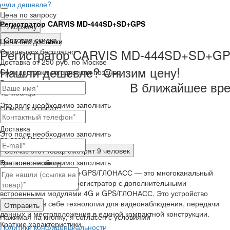
ашли дешевле?
Цена по запросу
Регистратор CARVIS MD-444SD+SD+GPS
В корзину
Оптовая скидка
Цена без доставки
Регистратор CARVIS MD-444SD+SD+G
Самовывоз
бесплатно
Доставка
от 250 руб. по Москве
Нашли дешевле? Снизим цену!
Cрок доставки
сегодня или позднее
Гарантия
В ближайшее вре
12 месяца
Это поле необходимо заполнить
Обмен и возврат
2 недели
Доставка
Это поле необходимо заполнить
по всей России
Сейчас этот товар
смотрят 9 человек
Это поле необходимо заполнить
Краткое описание
CARVIS MD-444SD+SD+GPS/ГЛОНАСС — это многоканальный
автомобильный видеорегистратор с дополнительными
встроенными модулями 4G и GPS/ГЛОНАСС. Это устройство
объединяет в себе технологии для видеонаблюдения, передачи
Отправить
данных и местоположения в единой компактной конструкции.
Нажимая на кнопку, я согласен с условиями
Краткие характеристики
Политики конфиденциальности