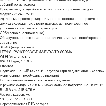
событий регистратора.
Программа для удалённого мониторинга (при наличии доп.
модулей 3G/4G, Wi-Fi
Удаленный просмотр видео и местоположения авто, просмотр
архива видеоданных с регистратора, централизованное
управление и установка параметров.
GPS/Глонасс (опционально)
Обнаружение штекера антенны включение/отключение/короткое
замыкание
3G/4G (опционально)
LTE/HSUPA/HSDPA/WCDMA/EVDO/TD-SCDMA
Wi-Fi (опционально)
802.11 b/g/n, 2.4GHz
Ethernet
Подключение 1×IP камеры/1×роутера (при подключение к сервису
мониторинга - необходима лицензия)
Потребляемая мощность + Режим ожидания
В режиме ожидания 8.5 мA; максимальное потребление 18 Вт: 12
В 1.5 A или 24В 0.75 A
Частота кадров, к/с
100 (720P)/60 (1080P)
Перезаряжаемая RTC батарея