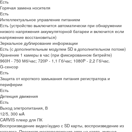
Есть
Горячая замена носителя
Есть
Интеллектуальное управление питанием
Есть (устройство выключится автоматически при обнаружении
низкого напряжения аккумуляторной батареи и включится если
напряжение восстановиться)
Зеркальное дублирование информации
Есть (с дополнительным модулем SD в дополнительном потоке)
Хранение 1 камеры в час (при фиксированном битрейте)
960H - 750 Мб/час; 720Р - 1,1 Гб/час; 1080P - 2,2 Гб/час.
G-сенсор
Есть
Защита от короткого замыкания питания регистратора и
периферии
Есть
Детекция движения
Есть
Выход элетропитания, В
12/5, 300 мA
CARVIS плеер для ПК
Воспроизведение видео/аудио с SD карты, воспроизведение из
каталога. Просмотр местоположения авто на карте, журнал