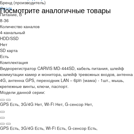
Бренд (производитель)
Посмотрите аналогичные товары
Carvis
Питание, В
8-36
Количество каналов
4-канальный
HDD/SSD
Нет
SD карта
Есть
Комплектация
Видеорегистратор CARVIS MD-444SD, кабель питания, шлейф
коммутации камер и монитора, шлейф тревожных входов, антенна
4G, антенна GPS, переходник LAN – 6pin (мама) - 1шт., мышь,
крепежные винты, ключи, паспорт.
Модели данной серии:
GPS Есть, 3G/4G Нет, Wi-Fi Нет, G-сенсор Нет,
GPS Есть, 3G/4G Есть, Wi-Fi Есть, G-сенсор Есть,