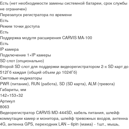
Есть (нет необходимости замены системной батареи, срок службы
не ограничен)
Перезапуск регистратора по времени
Есть
Режим точки доступа
Есть
Поддержка модуля расширения CARVIS MA-100
Есть
IP камера
Подключение 1×IP камеры
SD слот (опционально)
Второй SD слот для поддержки видеорегистратором 2-х SD карт до
512Гб каждая (общий объем до 1024Гб)
Световые индикаторы
PWR (питание), RUN (работа), SD (SD карта), ALM (тревога)
Габариты, мм
142×153×32
Артикул
8063
Видеорегистратор CARVIS MD-444SD, кабель питания, шлейф
коммутации камер и монитора, шлейф тревожных входов, антенна
4G, антенна GPS, переходник LAN – 6pin (мама) - 1шт., мышь,