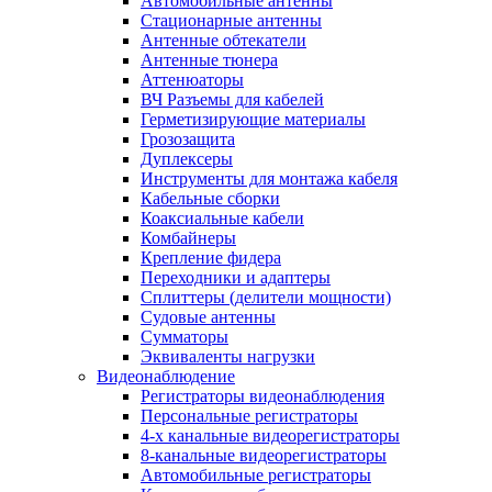
Автомобильные антенны
Стационарные антенны
Антенные обтекатели
Антенные тюнера
Аттенюаторы
ВЧ Разъемы для кабелей
Герметизирующие материалы
Грозозащита
Дуплексеры
Инструменты для монтажа кабеля
Кабельные сборки
Коаксиальные кабели
Комбайнеры
Крепление фидера
Переходники и адаптеры
Сплиттеры (делители мощности)
Судовые антенны
Сумматоры
Эквиваленты нагрузки
Видеонаблюдение
Регистраторы видеонаблюдения
Персональные регистраторы
4-х канальные видеорегистраторы
8-канальные видеорегистраторы
Автомобильные регистраторы