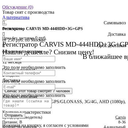
Обсуждение (0)
Товар снят с производства
Альтернатива
Самовывоз
бесплатно
Регистратор CARVIS MD-444HDD+3G+GPS
Доставка
0 руб.
Цена без доставки
от 250 руб. по Москве
Регистратор CARVIS MD-444HDD+3G+G
Cрок доставки
Нашли дешевле? Снизим цену!
сегодня или позднее
В ближайшее в
Гарантия
12 месяца
Это поле необходимо заполнить
Обмен и возврат
2 недели
Доставка
Это поле необходимо заполнить
по всей России
Сейчас этот товар
смотрят 7 человек
Это поле необходимо заполнить
Краткое описание
4-канальный, HDD, SD, GPS/GLONASS, 3G/4G, AHD (1080p),
969
Краткие характеристики
Отправить
Бренд (производитель)
Carvis
Питание, В
8-36
Нажимая на кнопку, я согласен с условиями
Количество каналов
4-канальный