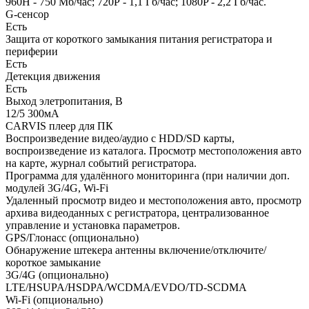
960H - 750 Мб/час; 720Р - 1,1 Гб/час; 1080P - 2,2 Гб/час.
G-сенсор
Есть
Защита от короткого замыкания питания регистратора и
периферии
Есть
Детекция движения
Есть
Выход элетропитания, В
12/5 300мA
CARVIS плеер для ПК
Воспроизведение видео/аудио с HDD/SD карты,
воспроизведение из каталога. Просмотр местоположения авто
на карте, журнал событий регистратора.
Программа для удалённого мониторинга (при наличии доп.
модулей 3G/4G, Wi-Fi
Удаленный просмотр видео и местоположения авто, просмотр
архива видеоданных с регистратора, централизованное
управление и установка параметров.
GPS/Глонасс (опционально)
Обнаружение штекера антенны включение/отключите/
короткое замыкание
3G/4G (опционально)
LTE/HSUPA/HSDPA/WCDMA/EVDO/TD-SCDMA
Wi-Fi (опционально)