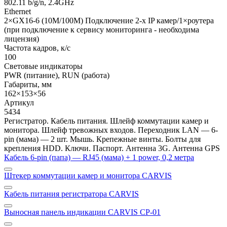
802.11 b/g/n, 2.4GHz
Ethernet
2×GX16-6 (10M/100M) Подключение 2-х IP камер/1×роутера
(при подключение к сервису мониторинга - необходима
лицензия)
Частота кадров, к/с
100
Световые индикаторы
PWR (питание), RUN (работа)
Габариты, мм
162×153×56
Артикул
5434
Регистратор. Кабель питания. Шлейф коммутации камер и
монитора. Шлейф тревожных входов. Переходник LAN — 6-
pin (мама) — 2 шт. Мышь. Крепежные винты. Болты для
крепления HDD. Ключи. Паспорт. Антенна 3G. Антенна GPS
Кабель 6-pin (папа) — RJ45 (мама) + 1 power, 0,2 метра
Штекер коммутации камер и монитора CARVIS
Кабель питания регистратора CARVIS
Выносная панель индикации CARVIS CP-01