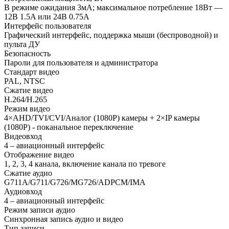
В режиме ожидания 3мA; максимальное потребление 18Вт —
12В 1.5A или 24В 0.75A
Интерфейс пользователя
Графический интерфейс, поддержка мыши (беспроводной) и
пульта ДУ
Безопасность
Пароли для пользователя и администратора
Стандарт видео
PAL, NTSC
Сжатие видео
H.264/H.265
Режим видео
4×AHD/TVI/CVI/Аналог (1080P) камеры + 2×IP камеры
(1080Р) - поканальное переключение
Видеовход
4 – авиационный интерфейс
Отображение видео
1, 2, 3, 4 канала, включение канала по тревоге
Сжатие аудио
G711A/G711/G726/MG726/ADPCM/IMA
Аудиовход
4 – авиационный интерфейс
Режим записи аудио
Синхронная запись аудио и видео
Тип записи