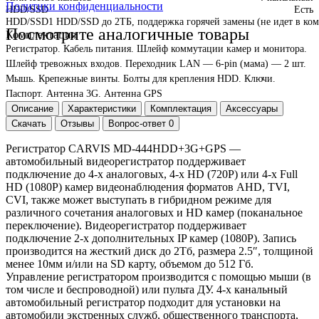
Политики конфиденциальности
HDD/SSD
Есть
HDD/SSD
1 HDD/SSD до 2ТБ, поддержка горячей замены (не идет в ком
Посмотрите аналогичные товары
Комплектация
Регистратор. Кабель питания. Шлейф коммутации камер и монитора.
Шлейф тревожных входов. Переходник LAN — 6-pin (мама) — 2 шт.
Мышь. Крепежные винты. Болты для крепления HDD. Ключи.
Паспорт. Антенна 3G. Антенна GPS
Описание
Характеристики
Комплектация
Аксессуары
Скачать
Отзывы
Вопрос-ответ
0
Регистратор CARVIS MD-444HDD+3G+GPS —
автомобильный видеорегистратор поддерживает
подключение до 4-х аналоговых, 4-х HD (720P) или 4-х Full
HD (1080P) камер видеонаблюдения форматов AHD, TVI,
CVI, также может выступать в гибридном режиме для
различного сочетания аналоговых и HD камер (поканальное
переключение). Видеорегистратор поддерживает
подключение 2-x дополнительных IP камер (1080Р). Запись
производится на жесткий диск до 2Тб, размера 2.5″, толщиной
менее 10мм и/или на SD карту, объемом до 512 Гб.
Управление регистратором производится с помощью мыши (в
том числе и беспроводной) или пульта ДУ. 4-х канальный
автомобильный регистратор подходит для установки на
автомобили экстренных служб, общественного транспорта,