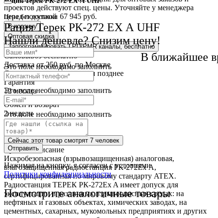
Рация Терек РК-272 EX А UHF
проектов действуют спец. цены. Уточняйте у менеджера
перед покупкой
67 945 руб.
Цена без доставки
Рация Терек РК-272 EX А UHF
В корзину
Оптовая скидка
Нашли дешевле? Снизим цену!
Запрограммировать LPD/PMR каналы, бесплатно
В ближайшее в
Самовывоз
бесплатно
Доставка
от 250 руб. по Москве
Это поле необходимо заполнить
Cрок доставки
сегодня или позднее
Гарантия
Это поле необходимо заполнить
12 месяца
Обмен и возврат
2 недели
Это поле необходимо заполнить
Доставка
по всей России
Сейчас этот товар
смотрят 7 человек
Отправить
Краткое описание
Искробезопасная (взрывозащищенная) аналоговая,
Нажимая на кнопку, я согласен с условиями
влагозащищенная радиостанция РК-272Ex А,
Политики конфиденциальности
сертифицированная по мировому стандарту ATEX.
Радиостанция ТЕРЕК РК-272Ex A имеет допуск для
Посмотрите аналогичные товары
эксплуатации в различных взрывоопасных средах: на
нефтяных и газовых объектах, химических заводах, на
цементных, сахарных, мукомольных предприятиях и других