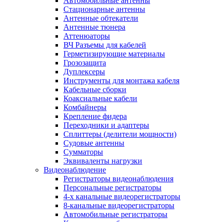
Автомобильные антенны
Стационарные антенны
Антенные обтекатели
Антенные тюнера
Аттенюаторы
ВЧ Разъемы для кабелей
Герметизирующие материалы
Грозозащита
Дуплексеры
Инструменты для монтажа кабеля
Кабельные сборки
Коаксиальные кабели
Комбайнеры
Крепление фидера
Переходники и адаптеры
Сплиттеры (делители мощности)
Судовые антенны
Сумматоры
Эквиваленты нагрузки
Видеонаблюдение
Регистраторы видеонаблюдения
Персональные регистраторы
4-х канальные видеорегистраторы
8-канальные видеорегистраторы
Автомобильные регистраторы