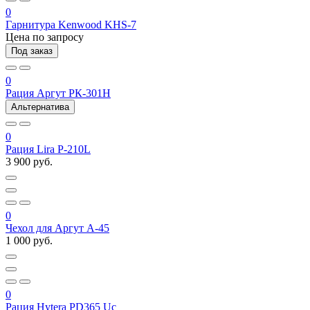
0
Гарнитура Kenwood KHS-7
Цена по запросу
Под заказ
0
Рация Аргут РК-301Н
Альтернатива
0
Рация Lira P-210L
3 900 руб.
0
Чехол для Аргут А-45
1 000 руб.
0
Рация Hytera PD365 Uc