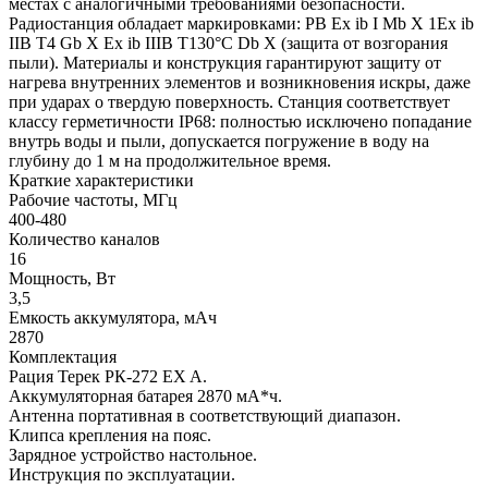
местах с аналогичными требованиями безопасности.
Радиостанция обладает маркировками: РB Ex ib I Mb X 1Ex ib
IIB T4 Gb X Ex ib IIIB Т130°C Db X (защита от возгорания
пыли). Материалы и конструкция гарантируют защиту от
нагрева внутренних элементов и возникновения искры, даже
при ударах о твердую поверхность. Станция соответствует
классу герметичности IP68: полностью исключено попадание
внутрь воды и пыли, допускается погружение в воду на
глубину до 1 м на продолжительное время.
Краткие характеристики
Рабочие частоты, МГц
400-480
Количество каналов
16
Мощность, Вт
3,5
Емкость аккумулятора, мАч
2870
Комплектация
Рация Терек РК-272 EX A.
Аккумуляторная батарея 2870 мА*ч.
Антенна портативная в соответствующий диапазон.
Клипса крепления на пояс.
Зарядное устройство настольное.
Инструкция по эксплуатации.