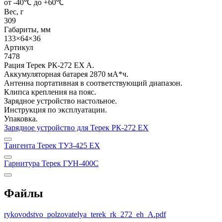
от -40℃ до +60℃
Вес, г
309
Габариты, мм
133×64×36
Артикул
7478
Рация Терек РК-272 EX A.
Аккумуляторная батарея 2870 мА*ч.
Антенна портативная в соответствующий диапазон.
Клипса крепления на пояс.
Зарядное устройство настольное.
Инструкция по эксплуатации.
Упаковка.
Зарядное устройство для Терек РК-272 EX
Тангента Терек ТУЗ-425 EX
Гарнитура Терек ГУН-400С
Файлы
rykovodstvo_polzovatelya_terek_rk_272_eh_A.pdf