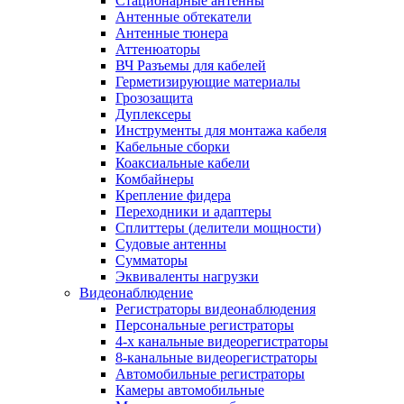
Стационарные антенны
Антенные обтекатели
Антенные тюнера
Аттенюаторы
ВЧ Разъемы для кабелей
Герметизирующие материалы
Грозозащита
Дуплексеры
Инструменты для монтажа кабеля
Кабельные сборки
Коаксиальные кабели
Комбайнеры
Крепление фидера
Переходники и адаптеры
Сплиттеры (делители мощности)
Судовые антенны
Сумматоры
Эквиваленты нагрузки
Видеонаблюдение
Регистраторы видеонаблюдения
Персональные регистраторы
4-х канальные видеорегистраторы
8-канальные видеорегистраторы
Автомобильные регистраторы
Камеры автомобильные