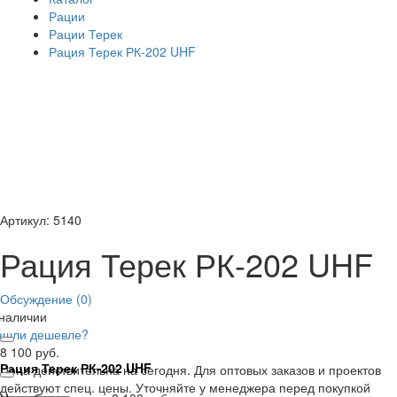
Рации
Рации Терек
Рация Терек РК-202 UHF
Артикул: 5140
Рация Терек РК-202 UHF
Обсуждение (0)
 наличии
ашли дешевле?
8 100 руб.
Рация Терек РК-202 UHF
Цена действительна на сегодня. Для оптовых заказов и проектов
действуют спец. цены. Уточняйте у менеджера перед покупкой