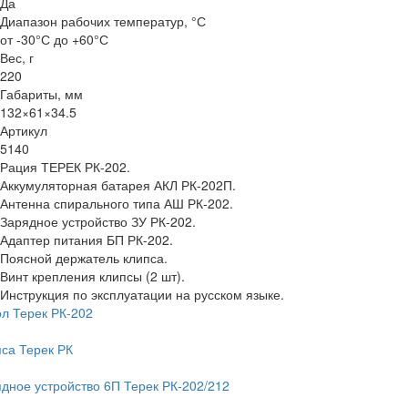
Да
Диапазон рабочих температур, °С
от -30°С до +60°С
Вес, г
220
Габариты, мм
132×61×34.5
Артикул
5140
Рация ТЕРЕК РК-202.
Аккумуляторная батарея АКЛ РК-202П.
Антенна спирального типа АШ РК-202.
Зарядное устройство ЗУ РК-202.
Адаптер питания БП РК-202.
Поясной держатель клипса.
Винт крепления клипсы (2 шт).
Инструкция по эксплуатации на русском языке.
л Терек РК-202
са Терек РК
дное устройство 6П Терек РК-202/212