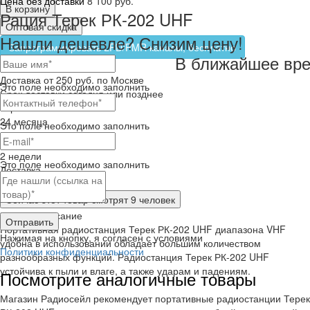
Цена без доставки
8 100 руб.
В корзину
Рация Терек РК-202 UHF
Оптовая скидка
Нашли дешевле? Снизим цену!
Запрограммировать LPD/PMR каналы, бесплатно
В ближайшее вре
Самовывоз
бесплатно
Доставка
от 250 руб. по Москве
Это поле необходимо заполнить
Cрок доставки
сегодня или позднее
Гарантия
24 месяца
Это поле необходимо заполнить
Обмен и возврат
2 недели
Это поле необходимо заполнить
Доставка
по всей России
Сейчас этот товар
смотрят 9 человек
Краткое описание
Отправить
Портативная радиостанция Терек РК-202 UHF диапазона VHF
Нажимая на кнопку, я согласен с условиями
удобна в использовании обладает большим количеством
Политики конфиденциальности
разнообразных функций. Радиостанция Терек РК-202 UHF
устойчива к пыли и влаге, а также ударам и падениям.
Посмотрите аналогичные товары
Магазин Радиосейл рекомендует портативные радиостанции Терек