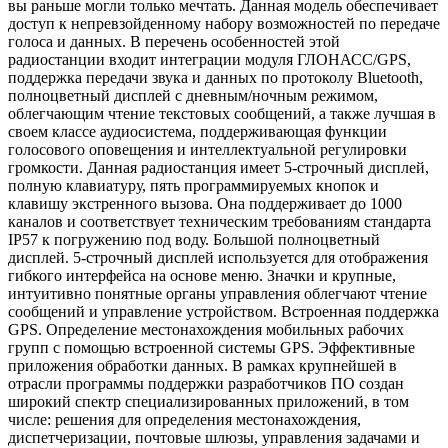
вы раньше могли только мечтать. Данная модель обеспечивает
доступ к непревзойденному набору возможностей по передаче
голоса и данных. В перечень особенностей этой
радиостанции входит интеграции модуля ГЛОНАСС/GPS,
поддержка передачи звука и данных по протоколу Bluetooth,
полноцветный дисплей с дневным/ночным режимом,
облегчающим чтение текстовых сообщений, а также лучшая в
своем классе аудиосистема, поддерживающая функции
голосового оповещения и интеллектуальной регулировки
громкости. Данная радиостанция имеет 5-строчный дисплей,
полную клавиатуру, пять программируемых кнопок и
клавишу экстренного вызова. Она поддерживает до 1000
каналов и соответствует техническим требованиям стандарта
IP57 к погружению под воду. Большой полноцветный
дисплей. 5-строчный дисплей используется для отображения
гибкого интерфейса на основе меню. Значки и крупные,
интуитивно понятные органы управления облегчают чтение
сообщений и управление устройством. Встроенная поддержка
GPS. Определение местонахождения мобильных рабочих
групп с помощью встроенной системы GPS. Эффективные
приложения обработки данных. В рамках крупнейшей в
отрасли программы поддержки разработчиков ПО создан
широкий спектр специализированных приложений, в том
числе: решения для определения местонахождения,
диспетчеризации, почтовые шлюзы, управления задачами и