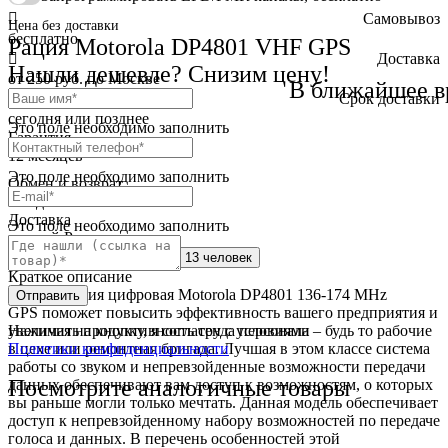
Самовывоз
Цена без доставки
бесплатно
Рация Motorola DP4801 VHF GPS
Доставка
Нашли дешевле? Снизим цену!
от 250 руб. по Москве
В ближайшее в
Cрок доставки
сегодня или позднее
Это поле необходимо заполнить
Гарантия
12 месяцев
Это поле необходимо заполнить
Обмен и возврат
2 недели
Доставка
Это поле необходимо заполнить
по всей России
Сейчас этот товар
смотрят 13 человек
Краткое описание
Радиостанция цифровая Motorola DP4801 136-174 MHz
Отправить
GPS поможет повысить эффективность вашего предприятия и
Нажимая на кнопку, я согласен с условиями
увеличить продуктивность труда персонала – будь то рабочие
Политики конфиденциальности
в цехе или ремонтная бригада. Лучшая в этом классе система
работы со звуком и непревзойденные возможности передачи
Посмотрите аналогичные товары
данных обеспечивают вам доступ к возможностям, о которых
вы раньше могли только мечтать. Данная модель обеспечивает
доступ к непревзойденному набору возможностей по передаче
голоса и данных. В перечень особенностей этой