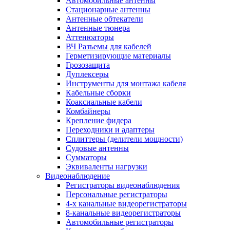
Автомобильные антенны
Стационарные антенны
Антенные обтекатели
Антенные тюнера
Аттенюаторы
ВЧ Разъемы для кабелей
Герметизирующие материалы
Грозозащита
Дуплексеры
Инструменты для монтажа кабеля
Кабельные сборки
Коаксиальные кабели
Комбайнеры
Крепление фидера
Переходники и адаптеры
Сплиттеры (делители мощности)
Судовые антенны
Сумматоры
Эквиваленты нагрузки
Видеонаблюдение
Регистраторы видеонаблюдения
Персональные регистраторы
4-х канальные видеорегистраторы
8-канальные видеорегистраторы
Автомобильные регистраторы