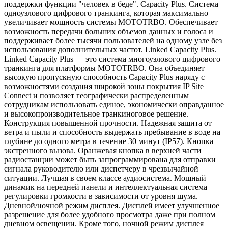
поддержки функции "человек в беде". Capacity Plus. Система
одноузлового цифрового транкинга, которая максимально
увеличивает мощность системы MOTOTRBO. Обеспечивает
возможность передачи больших объемов данных и голоса и
поддерживает более тысячи пользователей на одному узле без
использования дополнительных частот. Linked Capacity Plus.
Linked Capacity Plus — это система многоузлового цифрового
транкинга для платформы MOTOTRBO. Она объединяет
высокую пропускную способность Capacity Plus наряду с
возможностями создания широкой зоны покрытия IP Site
Connect и позволяет географически распределенным
сотрудникам использовать единое, экономически оправданное
и высокопроизводительное транкиноговое решение.
Конструкция повышенной прочности. Надежная защита от
ветра и пыли и способность выдержать пребывание в воде на
глубине до одного метра в течение 30 минут (IP57). Кнопка
экстренного вызова. Оранжевая кнопка в верхней части
радиостанции может быть запрограммирована для отправки
сигнала руководителю или диспетчеру в чрезвычайной
ситуации. Лучшая в своем классе аудиосистема. Мощный
динамик на передней панели и интеллектуальная система
регулировки громкости в зависимости от уровня шума.
Дневной/ночной режим дисплея. Дисплей имеет улучшенное
разрешение для более удобного просмотра даже при полном
дневном освещении. Кроме того, ночной режим дисплея