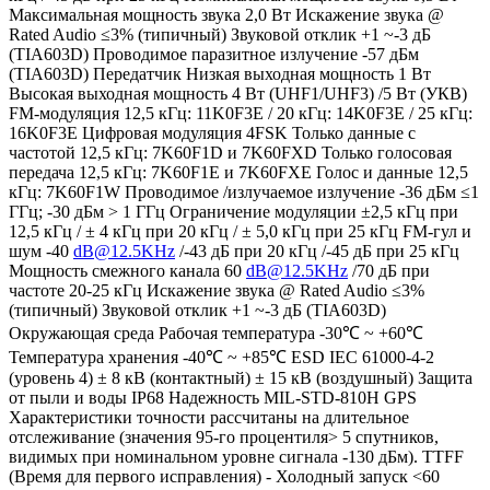
Максимальная мощность звука 2,0 Вт Искажение звука @
Rated Audio ≤3% (типичный) Звуковой отклик +1 ~-3 дБ
(TIA603D) Проводимое паразитное излучение -57 дБм
(TIA603D) Передатчик Низкая выходная мощность 1 Вт
Высокая выходная мощность 4 Вт (UHF1/UHF3) /5 Вт (УКВ)
FM-модуляция 12,5 кГц: 11K0F3E / 20 кГц: 14K0F3E / 25 кГц:
16K0F3E Цифровая модуляция 4FSK Только данные с
частотой 12,5 кГц: 7K60F1D и 7K60FXD Только голосовая
передача 12,5 кГц: 7K60F1E и 7K60FXE Голос и данные 12,5
кГц: 7K60F1W Проводимое /излучаемое излучение -36 дБм ≤1
ГГц; -30 дБм > 1 ГГц Ограничение модуляции ±2,5 кГц при
12,5 кГц / ± 4 кГц при 20 кГц / ± 5,0 кГц при 25 кГц FM-гул и
шум -40
dB@12.5KHz
/-43 дБ при 20 кГц /-45 дБ при 25 кГц
Мощность смежного канала 60
dB@12.5KHz
/70 дБ при
частоте 20-25 кГц Искажение звука @ Rated Audio ≤3%
(типичный) Звуковой отклик +1 ~-3 дБ (TIA603D)
Окружающая среда Рабочая температура -30℃ ~ +60℃
Температура хранения -40℃ ~ +85℃ ESD IEC 61000-4-2
(уровень 4) ± 8 кВ (контактный) ± 15 кВ (воздушный) Защита
от пыли и воды IP68 Надежность MIL-STD-810H GPS
Характеристики точности рассчитаны на длительное
отслеживание (значения 95-го процентиля> 5 спутников,
видимых при номинальном уровне сигнала -130 дБм). TTFF
(Время для первого исправления) - Холодный запуск <60