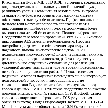
Класс защиты IP68 и MIL-STD 810H, устойчив к воздействию
воды, экстремальных погодных условий, падений и ударов
различного уровня. Повышенная безопасность Цифровой
стандарт и глубоко настроенная операционная система
обеспечивают высокую безопасность. Профессиональные
пользователи могут использовать аппаратные карты
шифрования для шифрования голоса и достижения более
высоких показателей безопасности. Полное шифрование
Поддерживает базовое шифрование 40 бит. 128 / 256-битное
шифрование AES является необязательным. Простые
настройки программного обеспечения гарантируют
надежность вызова. Диспетчерские службы PH790
поддерживает множество служб диспетчеризации, таких как
регистрация, проверка радиосвязи, работа в одиночку и
дистанционное оглушение / оживление для реализации
удаленной диспетчеризации и удовлетворения повседневных
потребностей в управлении работой. Четкая голосовая
подсказка Голосовая подсказка незамедлительно информирует
пользователей о новостях и информации. Другие
характеристики В дополнение к базовым службам передачи
голоса и данных DMR, PH790 также поддерживает множество
дополнительных функций, таких как GPS, Bluetooth, запись
голоса, расширенное шифрование и ECS (улучшенная
обычная система). Общая информация Частота VHF: 136-174
МГц Пропускная способность канала 1024 Емкость зоны 64