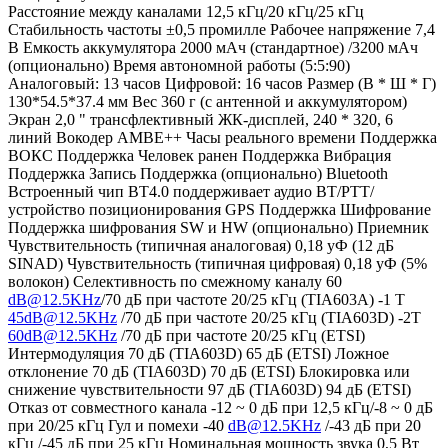
Расстояние между каналами 12,5 кГц/20 кГц/25 кГц
Стабильность частоты ±0,5 промилле Рабочее напряжение 7,4
В Емкость аккумулятора 2000 мАч (стандартное) /3200 мАч
(опционально) Время автономной работы (5:5:90)
Аналоговый: 13 часов Цифровой: 16 часов Размер (В * Ш * Г)
130*54.5*37.4 мм Вес 360 г (с антенной и аккумулятором)
Экран 2,0 " трансфлективный ЖК-дисплей, 240 * 320, 6
линий Вокодер AMBE++ Часы реального времени Поддержка
ВОКС Поддержка Человек ранен Поддержка Вибрация
Поддержка Запись Поддержка (опционально) Bluetooth
Встроенный чип BT4.0 поддерживает аудио BT/PTT/
устройство позиционирования GPS Поддержка Шифрование
Поддержка шифрования SW и HW (опционально) Приемник
Чувствительность (типичная аналоговая) 0,18 уФ (12 дБ
SINAD) Чувствительность (типичная цифровая) 0,18 уФ (5%
волокон) Селективность по смежному каналу 60
dB@12.5KHz
/70 дБ при частоте 20/25 кГц (TIA603A) -1 Т
45dB@12.5KHz
/70 дБ при частоте 20/25 кГц (TIA603D) -2T
60dB@12.5KHz
/70 дБ при частоте 20/25 кГц (ETSI)
Интермодуляция 70 дБ (TIA603D) 65 дБ (ETSI) Ложное
отклонение 70 дБ (TIA603D) 70 дБ (ETSI) Блокировка или
снижение чувствительности 97 дБ (TIA603D) 94 дБ (ETSI)
Отказ от совместного канала -12 ~ 0 дБ при 12,5 кГц/-8 ~ 0 дБ
при 20/25 кГц Гул и помехи -40
dB@12.5KHz
/-43 дБ при 20
кГц /-45 дБ при 25 кГц Номинальная мощность звука 0,5 Вт