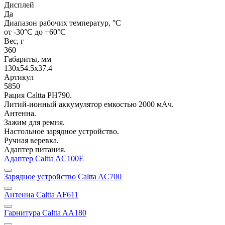
Дисплей
Да
Диапазон рабочих температур, °С
от -30°С до +60°С
Вес, г
360
Габариты, мм
130x54.5x37.4
Артикул
5850
Рация Caltta PH790.
Литий-ионный аккумулятор емкостью 2000 мАч.
Антенна.
Зажим для ремня.
Настольное зарядное устройство.
Ручная веревка.
Адаптер питания.
Адаптер Caltta AC100E
Зарядное устройство Caltta AC700
Антенна Caltta AF611
Гарнитура Caltta AA180