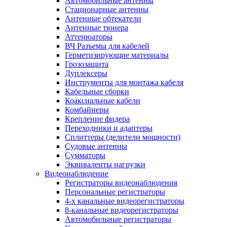
Автомобильные антенны
Стационарные антенны
Антенные обтекатели
Антенные тюнера
Аттенюаторы
ВЧ Разъемы для кабелей
Герметизирующие материалы
Грозозащита
Дуплексеры
Инструменты для монтажа кабеля
Кабельные сборки
Коаксиальные кабели
Комбайнеры
Крепление фидера
Переходники и адаптеры
Сплиттеры (делители мощности)
Судовые антенны
Сумматоры
Эквиваленты нагрузки
Видеонаблюдение
Регистраторы видеонаблюдения
Персональные регистраторы
4-х канальные видеорегистраторы
8-канальные видеорегистраторы
Автомобильные регистраторы