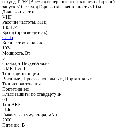
секунд TTFF (Время для первого исправления) - Горячий
запуск <10 секунд Горизонтальная точность <10 м
Диапазон частот
VHF
Рабочие частоты, МГц
136-174
Бренд (производитель)
Caltta
Количество каналов
1024
Мощность, Вт
5
Стандарт Цифра/Аналог
DMR Tier II
Тип радиостанции
Военные , Профессиональные , Портативные
Тип использования
Портативные
Класс защиты по стандарту IP
68
Тип АКБ
Li-Ion
Емкость аккумулятора, мАч
2000
Питание, В