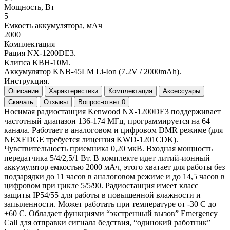
Мощность, Вт
5
Емкость аккумулятора, мАч
2000
Комплектация
Рация NX-1200DE3.
Клипса KBH-10M.
Аккумулятор KNB-45LM Li-Ion (7.2V / 2000mAh).
Инструкция.
Описание
Характеристики
Комплектация
Аксессуары
Скачать
Отзывы
Вопрос-ответ
0
Носимая радиостанция Kenwood NX-1200DE3 поддерживает
частотный диапазон 136-174 МГц, программируется на 64
канала. Работает в аналоговом и цифровом DMR режиме (для
NEXEDGE требуется лицензия KWD-1201CDK).
Чувствительность приемника 0,20 мкВ. Входная мощность
передатчика 5/4/2,5/1 Вт. В комплекте идет литий-ионный
аккумулятор емкостью 2000 мАч, этого хватает для работы без
подзарядки до 11 часов в аналоговом режиме и до 14,5 часов в
цифровом при цикле 5/5/90. Радиостанция имеет класс
защиты IP54/55 для работы в повышенной влажности и
запыленности. Может работать при температуре от -30 С до
+60 С. Обладает функциями “экстренный вызов” Emergency
Call для отправки сигнала бедствия, “одинокий работник”