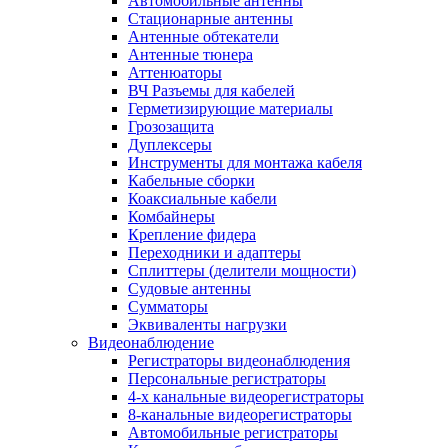
Автомобильные антенны
Стационарные антенны
Антенные обтекатели
Антенные тюнера
Аттенюаторы
ВЧ Разъемы для кабелей
Герметизирующие материалы
Грозозащита
Дуплексеры
Инструменты для монтажа кабеля
Кабельные сборки
Коаксиальные кабели
Комбайнеры
Крепление фидера
Переходники и адаптеры
Сплиттеры (делители мощности)
Судовые антенны
Сумматоры
Эквиваленты нагрузки
Видеонаблюдение
Регистраторы видеонаблюдения
Персональные регистраторы
4-х канальные видеорегистраторы
8-канальные видеорегистраторы
Автомобильные регистраторы