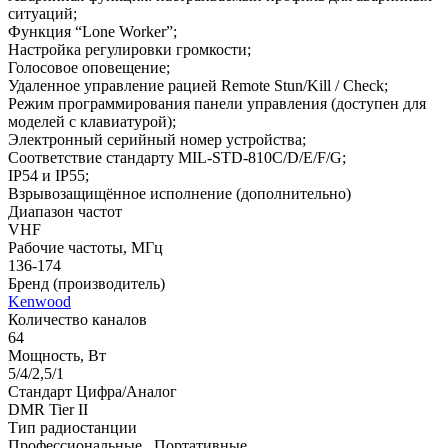
ситуаций;
Функция “Lone Worker”;
Настройка регулировки громкости;
Голосовое оповещение;
Удаленное управление рацией Remote Stun/Kill / Check;
Режим программирования панели управления (доступен для
моделей с клавиатурой);
Электронный серийный номер устройства;
Соответствие стандарту MIL-STD-810C/D/E/F/G;
IP54 и IP55;
Взрывозащищённое исполнение (дополнительно)
Диапазон частот
VHF
Рабочие частоты, МГц
136-174
Бренд (производитель)
Kenwood
Количество каналов
64
Мощность, Вт
5/4/2,5/1
Стандарт Цифра/Аналог
DMR Tier II
Тип радиостанции
Профессиональные , Портативные