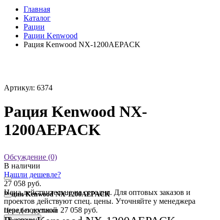
Главная
Каталог
Рации
Рации Kenwood
Рация Kenwood NX-1200AEPACK
Артикул: 6374
Рация Kenwood NX-
1200AEPACK
Обсуждение (0)
В наличии
Нашли дешевле?
27 058 руб.
Цена действительна на сегодня. Для оптовых заказов и
Рация Kenwood NX-1200AEPACK
проектов действуют спец. цены. Уточняйте у менеджера
перед покупкой
27 058 руб.
Цена без доставки
В корзину