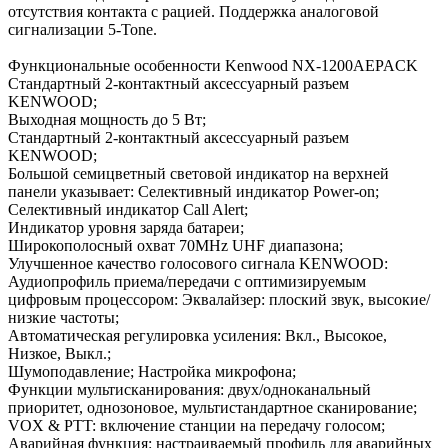
отсутствия контакта с рацией. Поддержка аналоговой
сигнализации 5-Tone.
Функциональные особенности Kenwood NX-1200AEPACK
Стандартный 2-контактный аксессуарный разъем
KENWOOD;
Выходная мощность до 5 Вт;
Стандартный 2-контактный аксессуарный разъем
KENWOOD;
Большой семицветный световой индикатор на верхней
панели указывает: Селективный индикатор Power-on;
Селективный индикатор Call Alert;
Индикатор уровня заряда батареи;
Широкополосный охват 70MHz UHF диапазона;
Улучшенное качество голосового сигнала KENWOOD:
Аудиопрофиль приема/передачи с оптимизируемым
цифровым процессором: Эквалайзер: плоский звук, высокие/
низкие частоты;
Автоматическая регулировка усиления: Вкл., Высокое,
Низкое, Выкл.;
Шумоподавление; Настройка микрофона;
Функции мультисканирования: двух/одноканальный
приоритет, однозоновое, мультистандартное сканирование;
VOX & PTT: включение станции на передачу голосом;
Аварийная функция: настраиваемый профиль для аварийных