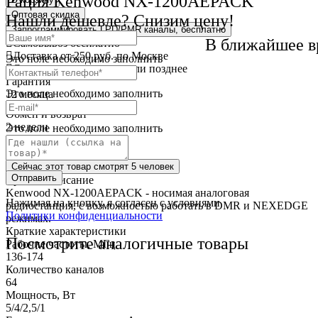
Рация Kenwood NX-1200AEPACK
Оптовая скидка
Нашли дешевле? Снизим цену!
Запрограммировать LPD/PMR каналы, бесплатно
В ближайшее в
Самовывоз
бесплатно
Доставка
от 250 руб. по Москве
Это поле необходимо заполнить
Cрок доставки
сегодня или позднее
Гарантия
Это поле необходимо заполнить
12 месяца
Обмен и возврат
2 недели
Это поле необходимо заполнить
Доставка
по всей России
Сейчас этот товар
смотрят 5 человек
Отправить
Краткое описание
Kenwood NX-1200AEPACK - носимая аналоговая
Нажимая на кнопку, я согласен с условиями
радиостанция, с возможностью работать в DMR и NEXEDGE
Политики конфиденциальности
режимах.
Краткие характеристики
Посмотрите аналогичные товары
Рабочие частоты, МГц
136-174
Количество каналов
64
Мощность, Вт
5/4/2,5/1