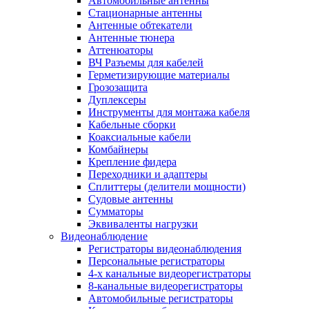
Автомобильные антенны
Стационарные антенны
Антенные обтекатели
Антенные тюнера
Аттенюаторы
ВЧ Разъемы для кабелей
Герметизирующие материалы
Грозозащита
Дуплексеры
Инструменты для монтажа кабеля
Кабельные сборки
Коаксиальные кабели
Комбайнеры
Крепление фидера
Переходники и адаптеры
Сплиттеры (делители мощности)
Судовые антенны
Сумматоры
Эквиваленты нагрузки
Видеонаблюдение
Регистраторы видеонаблюдения
Персональные регистраторы
4-х канальные видеорегистраторы
8-канальные видеорегистраторы
Автомобильные регистраторы