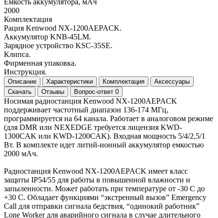
Емкость аккумулятора, мАч
2000
Комплектация
Рация Kenwood NX-1200AEPACK.
Аккумулятор KNB-45LM.
Зарядное устройство KSC-35SE.
Клипса.
Фирменная упаковка.
Инструкция.
Описание
Характеристики
Комплектация
Аксессуары
Скачать
Отзывы
Вопрос-ответ
0
Носимая радиостанция Kenwood NX-1200AEPACK
поддерживает частотный диапазон 136-174 МГц,
программируется на 64 канала. Работает в аналоговом режиме
(для DMR или NEXEDGE требуется лицензия KWD-
1300CAK или KWD-1200CAK). Входная мощность 5/4/2,5/1
Вт. В комплекте идет литий-ионный аккумулятор емкостью
2000 мАч.
Радиостанция Kenwood NX-1200AEPACK имеет класс
защиты IP54/55 для работы в повышенной влажности и
запыленности. Может работать при температуре от -30 С до
+30 С. Обладает функциями “экстренный вызов” Emergency
Call для отправки сигнала бедствия, “одинокий работник”
Lone Worker для аварийного сигнала в случае длительного