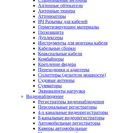
Стационарные антенны
Антенные обтекатели
Антенные тюнера
Аттенюаторы
ВЧ Разъемы для кабелей
Герметизирующие материалы
Грозозащита
Дуплексеры
Инструменты для монтажа кабеля
Кабельные сборки
Коаксиальные кабели
Комбайнеры
Крепление фидера
Переходники и адаптеры
Сплиттеры (делители мощности)
Судовые антенны
Сумматоры
Эквиваленты нагрузки
Видеонаблюдение
Регистраторы видеонаблюдения
Персональные регистраторы
4-х канальные видеорегистраторы
8-канальные видеорегистраторы
Автомобильные регистраторы
Камеры автомобильные