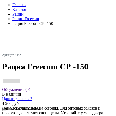
Главная
Каталог
Рации
Рации Freecom
Рация Freecom СР -150
Артикул: 8452
Рация Freecom СР -150
Обсуждение (0)
В наличии
Нашли дешевле?
4 500 руб.
Цена действительна на сегодня. Для оптовых заказов и
Рация Freecom СР -150
проектов действуют спец. цены. Уточняйте у менеджера