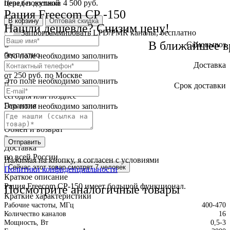
перед покупкой
4 500 руб.
Цена без доставки
Рация Freecom СР -150
В корзину
Оптовая скидка
Нашли дешевле? Снизим цену!
Запрограммировать LPD/PMR каналы, бесплатно
В ближайшее в
Самовывоз
бесплатно
Это поле необходимо заполнить
Доставка
от 250 руб. по Москве
Это поле необходимо заполнить
Cрок доставки
сегодня или позднее
Гарантия
Это поле необходимо заполнить
12 месяца
Обмен и возврат
2 недели
Отправить
Доставка
по всей России
Нажимая на кнопку, я согласен с условиями
Сейчас этот товар
смотрят 7 человек
Политики конфиденциальности
Краткое описание
Рация Freecom CP-150 имеет большой функционал.
Посмотрите аналогичные товары
Краткие характеристики
Рабочие частоты, МГц
400-470
Количество каналов
16
Мощность, Вт
0,5-3