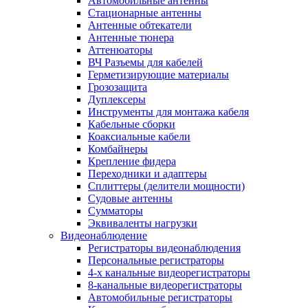
Автомобильные антенны
Стационарные антенны
Антенные обтекатели
Антенные тюнера
Аттенюаторы
ВЧ Разъемы для кабелей
Герметизирующие материалы
Грозозащита
Дуплексеры
Инструменты для монтажа кабеля
Кабельные сборки
Коаксиальные кабели
Комбайнеры
Крепление фидера
Переходники и адаптеры
Сплиттеры (делители мощности)
Судовые антенны
Сумматоры
Эквиваленты нагрузки
Видеонаблюдение
Регистраторы видеонаблюдения
Персональные регистраторы
4-х канальные видеорегистраторы
8-канальные видеорегистраторы
Автомобильные регистраторы