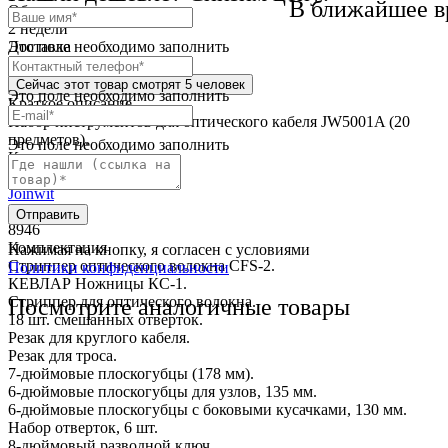
В ближайшее в
Обмен и возврат
2 недели
Это поле необходимо заполнить
Доставка
по всей России
Сейчас этот товар
смотрят 5 человек
Это поле необходимо заполнить
Краткое описание
Набор инструментов для оптического кабеля JW5001A (20
предметов).
Это поле необходимо заполнить
Краткие характеристики
Бренд (производитель)
Joinwit
Артикул
Отправить
8946
Комплектация
Нажимая на кнопку, я согласен с условиями
Стриппер оптического волокна CFS-2.
Политики конфиденциальности
КЕВЛАР Ножницы КС-1.
Стриппер для оптического волокна.
Посмотрите аналогичные товары
18 шт. смешанных отверток.
Резак для круглого кабеля.
Резак для троса.
7-дюймовые плоскогубцы (178 мм).
6-дюймовые плоскогубцы для узлов, 135 мм.
6-дюймовые плоскогубцы с боковыми кусачками, 130 мм.
Набор отверток, 6 шт.
8-дюймовый разводной ключ.