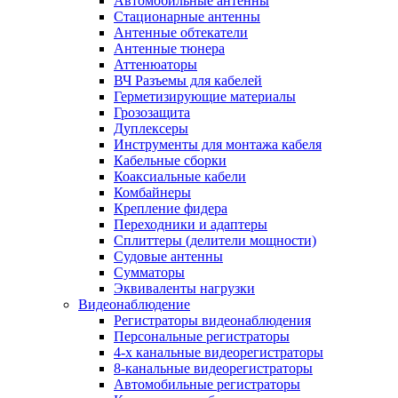
Автомобильные антенны
Стационарные антенны
Антенные обтекатели
Антенные тюнера
Аттенюаторы
ВЧ Разъемы для кабелей
Герметизирующие материалы
Грозозащита
Дуплексеры
Инструменты для монтажа кабеля
Кабельные сборки
Коаксиальные кабели
Комбайнеры
Крепление фидера
Переходники и адаптеры
Сплиттеры (делители мощности)
Судовые антенны
Сумматоры
Эквиваленты нагрузки
Видеонаблюдение
Регистраторы видеонаблюдения
Персональные регистраторы
4-х канальные видеорегистраторы
8-канальные видеорегистраторы
Автомобильные регистраторы