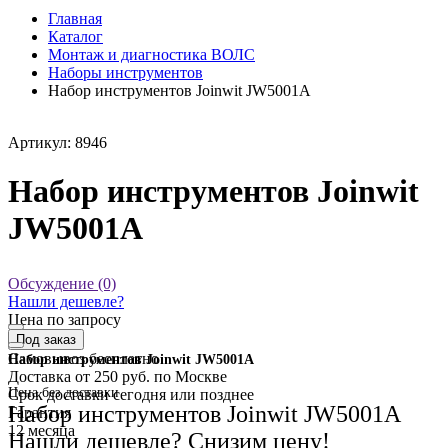
Главная
Каталог
Монтаж и диагностика ВОЛС
Наборы инструментов
Набор инструментов Joinwit JW5001A
Артикул: 8946
Набор инструментов Joinwit
JW5001A
Обсуждение (0)
Нашли дешевле?
Цена по запросу
Под заказ
Самовывоз
бесплатно
Набор инструментов Joinwit JW5001A
Доставка
от 250 руб. по Москве
Цена без доставки
Cрок доставки
сегодня или позднее
Набор инструментов Joinwit JW5001A
Гарантия
12 месяца
Нашли дешевле? Снизим цену!