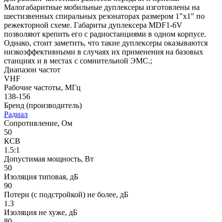
Малогабаритные мобильные дуплексеры изготовлены на
шестизвенных спиральных резонаторах размером 1"х1" по
режекторной схеме. Габариты дуплексера MDF1-6V
позволяют крепить его с радиостанциями в одном корпусе.
Однако, стоит заметить, что такие дуплексеры оказываются
низкоэффективными в случаях их применения на базовых
станциях и в местах с сомнительной ЭМС.;
Диапазон частот
VHF
Рабочие частоты, МГц
138-156
Бренд (производитель)
Радиал
Сопротивление, Ом
50
КСВ
1.5:1
Допустимая мощность, Вт
50
Изоляция типовая, дБ
90
Потери (с подстройкой) не более, дБ
1.3
Изоляция не хуже, дБ
80