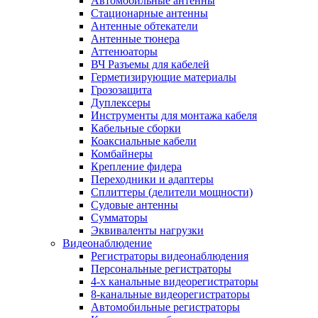
Автомобильные антенны
Стационарные антенны
Антенные обтекатели
Антенные тюнера
Аттенюаторы
ВЧ Разъемы для кабелей
Герметизирующие материалы
Грозозащита
Дуплексеры
Инструменты для монтажа кабеля
Кабельные сборки
Коаксиальные кабели
Комбайнеры
Крепление фидера
Переходники и адаптеры
Сплиттеры (делители мощности)
Судовые антенны
Сумматоры
Эквиваленты нагрузки
Видеонаблюдение
Регистраторы видеонаблюдения
Персональные регистраторы
4-х канальные видеорегистраторы
8-канальные видеорегистраторы
Автомобильные регистраторы