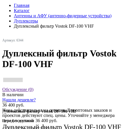
Главная
Каталог
Антенны и АФУ (антенно-фидерные устройства)
Дуплексеры
Дуплексный фильтр Vostok DF-100 VHF
Артикул: 6344
Дуплексный фильтр Vostok
DF-100 VHF
Обсуждение (0)
В наличии
Нашли дешевле?
36 400 руб.
Цена действительна на сегодня. Для оптовых заказов и
Дуплексный фильтр Vostok DF-100 VHF
проектов действуют спец. цены. Уточняйте у менеджера
перед покупкой
36 400 руб.
Цена без доставки
Дуплексный фильтр Vostok DF-100 VHF