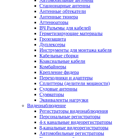
Автомобильные антенны
Стационарные антенны
Антенные обтекатели
Антенные тюнера
Аттенюаторы
ВЧ Разъемы для кабелей
Герметизирующие материалы
Грозозащита
Дуплексеры
Инструменты для монтажа кабеля
Кабельные сборки
Коаксиальные кабели
Комбайнеры
Крепление фидера
Переходники и адаптеры
Сплиттеры (делители мощности)
Судовые антенны
Сумматоры
Эквиваленты нагрузки
Видеонаблюдение
Регистраторы видеонаблюдения
Персональные регистраторы
4-х канальные видеорегистраторы
8-канальные видеорегистраторы
Автомобильные регистраторы