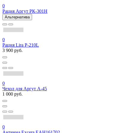
0
Рация Аргут РК-301Н
Альтернатива
0
Рация Lira P-210L
3 900 руб.
0
Чехол для Аргут А-45
1 000 руб.
0
Антенна Excera EAH161702