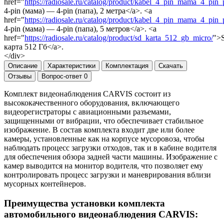
href="
https://radiosale.ru/catalog/product/kabel_4_pin_mama_4_pin
4-pin (мама) — 4-pin (папа), 2 метра</a>. <a
href="
https://radiosale.ru/catalog/product/kabel_4_pin_mama_4_pin
4-pin (мама) — 4-pin (папа), 5 метров</a>. <a
href="
https://radiosale.ru/catalog/product/sd_karta_512_gb_micro/
">
карта 512 Гб</a>.
</div>
Описание
Характеристики
Комплектация
Скачать
Отзывы
Вопрос-ответ
0
Комплект видеонаблюдения CARVIS состоит из
высококачественного оборудования, включающего
видеорегистраторы с авиационными разъемами,
защищенными от вибрации, что обеспечивает стабильное
изображение. В состав комплекта входит две или более
камеры, установленные как на корпусе мусоровоза, чтобы
наблюдать процесс загрузки отходов, так и в кабине водителя
для обеспечения обзора задней части машины. Изображение с
камер выводится на монитор водителя, что позволяет ему
контролировать процесс загрузки и маневрирования вблизи
мусорных контейнеров.
Преимущества установки комплекта
автомобильного видеонаблюдения CARVIS: