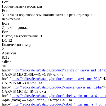
Есть
Горячая замена носителя
Есть
Защита от короткого замыкания питания регистратора и
периферии
Есть
Детекция движения
Есть
Выход элетропитания, В
DC 12
Количество камер
2
Артикул
8212
<div>
<a
href="
https://radiosale.ru/catalog/product/registrator_carvis_md_314
CARVIS MD-314SD+4G+GPS</a>. <a
href="
https://radiosale.ru/catalog/product/kamera_carvis_mc_301/
">К
CARVIS MC-301</a>. <a
href="
https://radiosale.ru/catalog/product/kamera_carvis_mc_324ir/
"
CARVIS MC-324IR</a>. <a
href="
https://radiosale.ru/catalog/product/kabel_4_pin_mama_4_pin
4-pin (мама) — 4-pin (папа), 2 метра</a>. <a
href="
https://radiosale.ru/catalog/product/kabel_4_pin_mama_4_pin