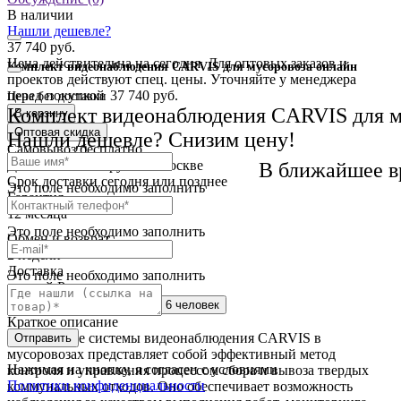
В наличии
Нашли дешевле?
37 740 руб.
Цена действительна на сегодня. Для оптовых заказов и
Комплект видеонаблюдения CARVIS для мусоровоза онлайн
проектов действуют спец. цены. Уточняйте у менеджера
перед покупкой
37 740 руб.
Цена без доставки
Комплект видеонаблюдения CARVIS для м
В корзину
Оптовая скидка
Нашли дешевле? Снизим цену!
Самовывоз
бесплатно
Доставка
от 250 руб. по Москве
В ближайшее в
Cрок доставки
сегодня или позднее
Это поле необходимо заполнить
Гарантия
12 месяца
Это поле необходимо заполнить
Обмен и возврат
2 недели
Доставка
Это поле необходимо заполнить
по всей России
Сейчас этот товар
смотрят 6 человек
Краткое описание
Применение системы видеонаблюдения CARVIS в
Отправить
мусоровозах представляет собой эффективный метод
Нажимая на кнопку, я согласен с условиями
контроля и управления процессом сбора и вывоза твердых
Политики конфиденциальности
коммунальных отходов. Оно обеспечивает возможность