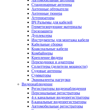
Автомобильные антенны
Стационарные антенны
Антенные обтекатели
Антенные тюнера
Аттенюаторы
ВЧ Разъемы для кабелей
Герметизирующие материалы
Грозозащита
Дуплексеры
Инструменты для монтажа кабеля
Кабельные сборки
Коаксиальные кабели
Комбайнеры
Крепление фидера
Переходники и адаптеры
Сплиттеры (делители мощности)
Судовые антенны
Сумматоры
Эквиваленты нагрузки
Видеонаблюдение
Регистраторы видеонаблюдения
Персональные регистраторы
4-х канальные видеорегистраторы
8-канальные видеорегистраторы
Автомобильные регистраторы