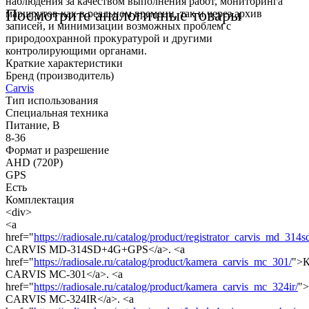
наблюдения за качеством выполнения работ, мониторинга
Посмотрите аналогичные товары
маршрутов как в реальном времени, так и через архив
записей, и минимизации возможных проблем с
природоохранной прокуратурой и другими
контролирующими органами.
Краткие характеристики
Бренд (производитель)
Carvis
Тип использования
Специальная техника
Питание, В
8-36
Формат и разрешение
AHD (720Р)
GPS
Есть
Комплектация
<div>
<a
href="
https://radiosale.ru/catalog/product/registrator_carvis_md_314
CARVIS MD-314SD+4G+GPS</a>. <a
href="
https://radiosale.ru/catalog/product/kamera_carvis_mc_301/
">К
CARVIS MC-301</a>. <a
href="
https://radiosale.ru/catalog/product/kamera_carvis_mc_324ir/
"
CARVIS MC-324IR</a>. <a