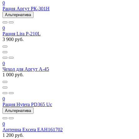
0
Рация Аргут РК-301Н
Альтернатива
0
Рация Lira P-210L
3 900 руб.
0
Чехол для Аргут А-45
1 000 руб.
0
Рация Hytera PD365 Uc
Альтернатива
0
Антенна Excera EAH161702
1 200 руб.