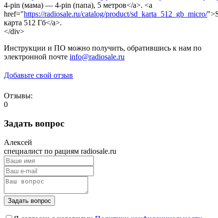
4-pin (мама) — 4-pin (папа), 5 метров</a>. <a
href="
https://radiosale.ru/catalog/product/sd_karta_512_gb_micro/
">
карта 512 Гб</a>.
</div>
Инструкции и ПО можно получить, обратившись к нам по
электронной почте
info@radiosale.ru
Добавьте свой отзыв
Отзывы:
0
Задать вопрос
Алексей
специалист по рациям radiosale.ru
Задать вопрос