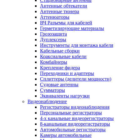
Стационарные антенны
Антенные обтекатели
Антенные тюнера
Аттенюаторы
ВЧ Разъемы для кабелей
Герметизирующие материалы
Грозозащита
Дуплексеры
Инструменты для монтажа кабеля
Кабельные сборки
Коаксиальные кабели
Комбайнеры
Крепление фидера
Переходники и адаптеры
Сплиттеры (делители мощности)
Судовые антенны
Сумматоры
Эквиваленты нагрузки
Видеонаблюдение
Регистраторы видеонаблюдения
Персональные регистраторы
4-х канальные видеорегистраторы
8-канальные видеорегистраторы
Автомобильные регистраторы
Камеры автомобильные