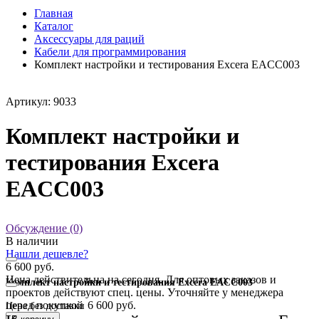
Главная
Каталог
Аксессуары для раций
Кабели для программирования
Комплект настройки и тестирования Excera EACC003
Артикул: 9033
Комплект настройки и
тестирования Excera
EACC003
Обсуждение (0)
В наличии
Нашли дешевле?
6 600 руб.
Цена действительна на сегодня. Для оптовых заказов и
Комплект настройки и тестирования Excera EACC003
проектов действуют спец. цены. Уточняйте у менеджера
перед покупкой
6 600 руб.
Цена без доставки