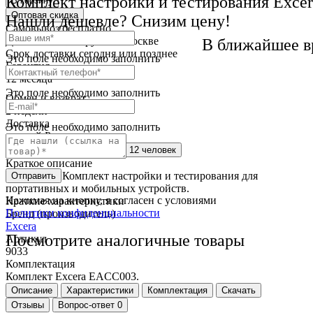
Комплект настройки и тестирования Exc
В корзину
Оптовая скидка
Нашли дешевле? Снизим цену!
Самовывоз
бесплатно
Доставка
от 250 руб. по Москве
В ближайшее в
Cрок доставки
сегодня или позднее
Это поле необходимо заполнить
Гарантия
12 месяца
Это поле необходимо заполнить
Обмен и возврат
2 недели
Доставка
Это поле необходимо заполнить
по всей России
Сейчас этот товар
смотрят 12 человек
Краткое описание
EACC003 - Комплект настройки и тестирования для
Отправить
портативных и мобильных устройств.
Нажимая на кнопку, я согласен с условиями
Краткие характеристики
Политики конфиденциальности
Бренд (производитель)
Excera
Посмотрите аналогичные товары
Артикул
9033
Комплектация
Комплект Excera EACC003.
Описание
Характеристики
Комплектация
Скачать
Отзывы
Вопрос-ответ
0