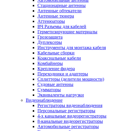
Автомобильные антенны
Стационарные антенны
Антенные обтекатели
Антенные тюнера
Аттенюаторы
ВЧ Разъемы для кабелей
Герметизирующие материалы
Грозозащита
Дуплексеры
Инструменты для монтажа кабеля
Кабельные сборки
Коаксиальные кабели
Комбайнеры
Крепление фидера
Переходники и адаптеры
Сплиттеры (делители мощности)
Судовые антенны
Сумматоры
Эквиваленты нагрузки
Видеонаблюдение
Регистраторы видеонаблюдения
Персональные регистраторы
4-х канальные видеорегистраторы
8-канальные видеорегистраторы
Автомобильные регистраторы