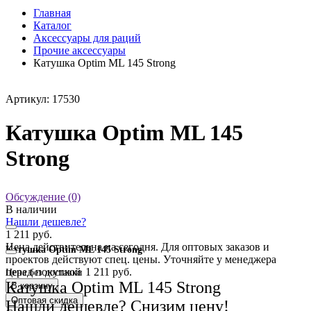
Главная
Каталог
Аксессуары для раций
Прочие аксессуары
Катушка Optim ML 145 Strong
Артикул: 17530
Катушка Optim ML 145
Strong
Обсуждение (0)
В наличии
Нашли дешевле?
1 211 руб.
Цена действительна на сегодня. Для оптовых заказов и
Катушка Optim ML 145 Strong
проектов действуют спец. цены. Уточняйте у менеджера
перед покупкой
1 211 руб.
Цена без доставки
Катушка Optim ML 145 Strong
В корзину
Оптовая скидка
Нашли дешевле? Снизим цену!