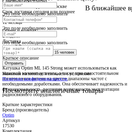
Самовывоз
бесплатно
Доставка
от 250 руб. по Москве
В ближайшее в
Cрок доставки
сегодня или позднее
Это поле необходимо заполнить
Гарантия
12 месяца
Это поле необходимо заполнить
Обмен и возврат
2 недели
Доставка
Это поле необходимо заполнить
по всей России
Сейчас этот товар
смотрят 15 человек
Краткое описание
Отправить
Катушка Optim ML 145 Strong может использоваться как
запасной элемент антенны, а также при самостоятельном
Нажимая на кнопку, я согласен с условиями
изготовлении антенн на другие диапазоны частот с
Политики конфиденциальности
необходимыми доработками. Она обеспечивает надежность и
Посмотрите аналогичные товары
функциональность, расширяя возможности эксплуатации
радиосвязного оборудования.
Краткие характеристики
Бренд (производитель)
Optim
Артикул
17530
Комплектация