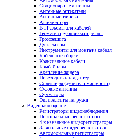
Автомобильные антенны
Стационарные антенны
Антенные обтекатели
Антенные тюнера
Аттенюаторы
ВЧ Разъемы для кабелей
Герметизирующие материалы
Грозозащита
Дуплексеры
Инструменты для монтажа кабеля
Кабельные сборки
Коаксиальные кабели
Комбайнеры
Крепление фидера
Переходники и адаптеры
Сплиттеры (делители мощности)
Судовые антенны
Сумматоры
Эквиваленты нагрузки
Видеонаблюдение
Регистраторы видеонаблюдения
Персональные регистраторы
4-х канальные видеорегистраторы
8-канальные видеорегистраторы
Автомобильные регистраторы