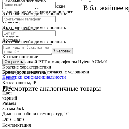
Самовывоз
бесплатно
Доставка
от 250 руб. по Москве
В ближайшее в
Cрок доставки
сегодня или позднее
Это поле необходимо заполнить
Гарантия
12 месяца
Это поле необходимо заполнить
Обмен и возврат
2 недели
Доставка
Это поле необходимо заполнить
по всей России
Сейчас этот товар
смотрят 7 человек
Краткое описание
Кабель с кнопкой PTT и микрофоном Hytera ACM-01.
Отправить
Краткие характеристики
Нажимая на кнопку, я согласен с условиями
Бренд (производитель)
Политики конфиденциальности
Hytera
Класс защиты, IP
Посмотрите аналогичные товары
IP54
Цвет
черный
Разъем
3.5 мм Jack
Диапазон рабочих температур, °С
-20℃ - 60℃
Комплектация