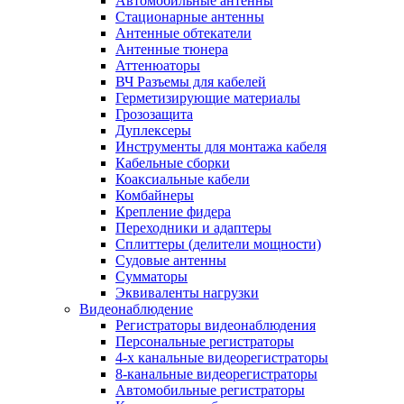
Автомобильные антенны
Стационарные антенны
Антенные обтекатели
Антенные тюнера
Аттенюаторы
ВЧ Разъемы для кабелей
Герметизирующие материалы
Грозозащита
Дуплексеры
Инструменты для монтажа кабеля
Кабельные сборки
Коаксиальные кабели
Комбайнеры
Крепление фидера
Переходники и адаптеры
Сплиттеры (делители мощности)
Судовые антенны
Сумматоры
Эквиваленты нагрузки
Видеонаблюдение
Регистраторы видеонаблюдения
Персональные регистраторы
4-х канальные видеорегистраторы
8-канальные видеорегистраторы
Автомобильные регистраторы