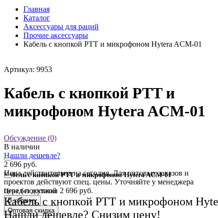
Главная
Каталог
Аксессуары для раций
Прочие аксессуары
Кабель с кнопкой PTT и микрофоном Hytera ACM-01
Артикул: 9953
Кабель с кнопкой PTT и
микрофоном Hytera ACM-01
Обсуждение (0)
В наличии
Нашли дешевле?
2 696 руб.
Цена действительна на сегодня. Для оптовых заказов и
Кабель с кнопкой PTT и микрофоном Hytera ACM-01
проектов действуют спец. цены. Уточняйте у менеджера
перед покупкой
2 696 руб.
Цена без доставки
Кабель с кнопкой PTT и микрофоном Hyt
В корзину
Оптовая скидка
Нашли дешевле? Снизим цену!