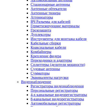
Автомобильные антенны
Стационарные антенны
Антенные обтекатели
Антенные тюнера
Аттенюаторы
ВЧ Разъемы для кабелей
Герметизирующие материалы
Грозозащита
Дуплексеры
Инструменты для монтажа кабеля
Кабельные сборки
Коаксиальные кабели
Комбайнеры
Крепление фидера
Переходники и адаптеры
Сплиттеры (делители мощности)
Судовые антенны
Сумматоры
Эквиваленты нагрузки
Видеонаблюдение
Регистраторы видеонаблюдения
Персональные регистраторы
4-х канальные видеорегистраторы
8-канальные видеорегистраторы
Автомобильные регистраторы