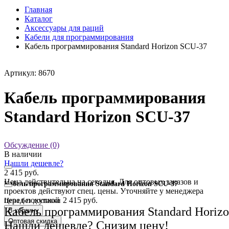
Главная
Каталог
Аксессуары для раций
Кабели для программирования
Кабель программирования Standard Horizon SCU-37
Артикул: 8670
Кабель программирования
Standard Horizon SCU-37
Обсуждение (0)
В наличии
Нашли дешевле?
2 415 руб.
Цена действительна на сегодня. Для оптовых заказов и
Кабель программирования Standard Horizon SCU-37
проектов действуют спец. цены. Уточняйте у менеджера
перед покупкой
2 415 руб.
Цена без доставки
Кабель программирования Standard Horiz
В корзину
Оптовая скидка
Нашли дешевле? Снизим цену!