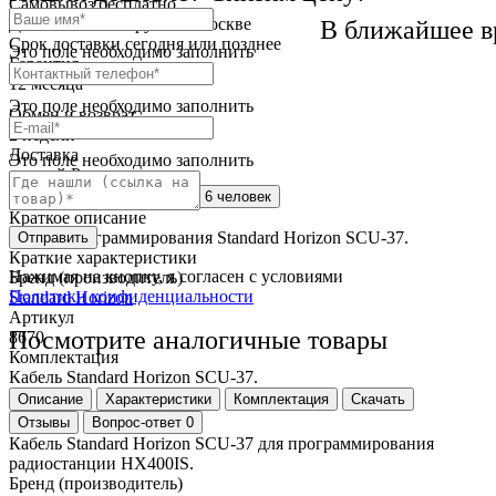
Самовывоз
бесплатно
Доставка
от 250 руб. по Москве
В ближайшее в
Cрок доставки
сегодня или позднее
Это поле необходимо заполнить
Гарантия
12 месяца
Это поле необходимо заполнить
Обмен и возврат
2 недели
Доставка
Это поле необходимо заполнить
по всей России
Сейчас этот товар
смотрят 6 человек
Краткое описание
Кабель программирования Standard Horizon SCU-37.
Отправить
Краткие характеристики
Нажимая на кнопку, я согласен с условиями
Бренд (производитель)
Политики конфиденциальности
Standard Horizon
Артикул
Посмотрите аналогичные товары
8670
Комплектация
Кабель Standard Horizon SCU-37.
Описание
Характеристики
Комплектация
Скачать
Отзывы
Вопрос-ответ
0
Кабель Standard Horizon SCU-37 для программирования
радиостанции HX400IS.
Бренд (производитель)