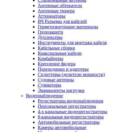
Стационарные антенны
Антенные обтекатели
Антенные тюнера
Аттенюаторы
ВЧ Разъемы для кабелей
Герметизирующие материалы
Грозозащита
Дуплексеры
Инструменты для монтажа кабеля
Кабельные сборки
Коаксиальные кабели
Комбайнеры
Крепление фидера
Переходники и адаптеры
Сплиттеры (делители мощности)
Судовые антенны
Сумматоры
Эквиваленты нагрузки
Видеонаблюдение
Регистраторы видеонаблюдения
Персональные регистраторы
4-х канальные видеорегистраторы
8-канальные видеорегистраторы
Автомобильные регистраторы
Камеры автомобильные