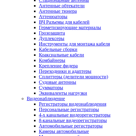
Стационарные антенны
Антенные обтекатели
Антенные тюнера
Аттенюаторы
ВЧ Разъемы для кабелей
Герметизирующие материалы
Грозозащита
Дуплексеры
Инструменты для монтажа кабеля
Кабельные сборки
Коаксиальные кабели
Комбайнеры
Крепление фидера
Переходники и адаптеры
Сплиттеры (делители мощности)
Судовые антенны
Сумматоры
Эквиваленты нагрузки
Видеонаблюдение
Регистраторы видеонаблюдения
Персональные регистраторы
4-х канальные видеорегистраторы
8-канальные видеорегистраторы
Автомобильные регистраторы
Камеры автомобильные