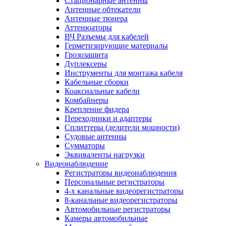
Стационарные антенны
Антенные обтекатели
Антенные тюнера
Аттенюаторы
ВЧ Разъемы для кабелей
Герметизирующие материалы
Грозозащита
Дуплексеры
Инструменты для монтажа кабеля
Кабельные сборки
Коаксиальные кабели
Комбайнеры
Крепление фидера
Переходники и адаптеры
Сплиттеры (делители мощности)
Судовые антенны
Сумматоры
Эквиваленты нагрузки
Видеонаблюдение
Регистраторы видеонаблюдения
Персональные регистраторы
4-х канальные видеорегистраторы
8-канальные видеорегистраторы
Автомобильные регистраторы
Камеры автомобильные