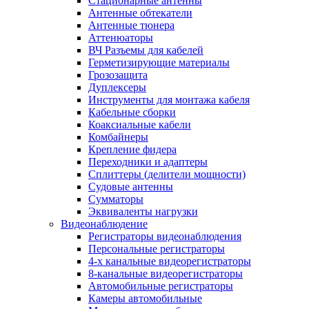
Стационарные антенны
Антенные обтекатели
Антенные тюнера
Аттенюаторы
ВЧ Разъемы для кабелей
Герметизирующие материалы
Грозозащита
Дуплексеры
Инструменты для монтажа кабеля
Кабельные сборки
Коаксиальные кабели
Комбайнеры
Крепление фидера
Переходники и адаптеры
Сплиттеры (делители мощности)
Судовые антенны
Сумматоры
Эквиваленты нагрузки
Видеонаблюдение
Регистраторы видеонаблюдения
Персональные регистраторы
4-х канальные видеорегистраторы
8-канальные видеорегистраторы
Автомобильные регистраторы
Камеры автомобильные