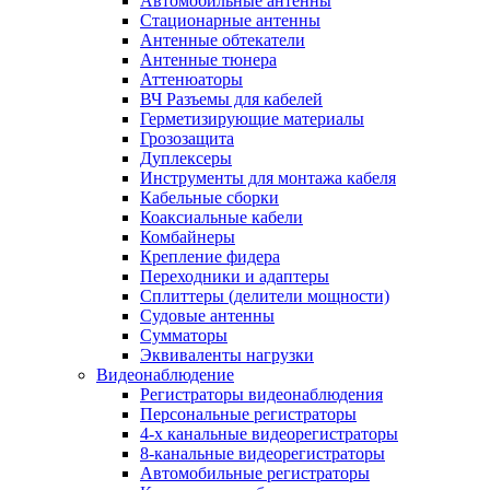
Автомобильные антенны
Стационарные антенны
Антенные обтекатели
Антенные тюнера
Аттенюаторы
ВЧ Разъемы для кабелей
Герметизирующие материалы
Грозозащита
Дуплексеры
Инструменты для монтажа кабеля
Кабельные сборки
Коаксиальные кабели
Комбайнеры
Крепление фидера
Переходники и адаптеры
Сплиттеры (делители мощности)
Судовые антенны
Сумматоры
Эквиваленты нагрузки
Видеонаблюдение
Регистраторы видеонаблюдения
Персональные регистраторы
4-х канальные видеорегистраторы
8-канальные видеорегистраторы
Автомобильные регистраторы