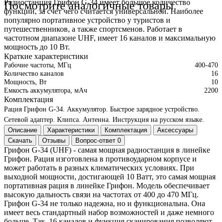
Радиостанция Грифон G-34 имеет большое количество
Посмотрите аналогичные товары
функций, за счет чего считается универсальной. Наиболее
популярно портативное устройство у туристов и
путешественников, а также спортсменов. Работает в
частотном диапазоне UHF, имеет 16 каналов и максимальную
мощность до 10 Вт.
Краткие характеристики
Рабочие частоты, МГц
400-470
Количество каналов
16
Мощность, Вт
10
Емкость аккумулятора, мАч
2200
Комплектация
Рация Грифон G-34.
Аккумулятор.
Быстрое зарядное устройство.
Сетевой адаптер.
Клипса.
Антенна.
Инструкция на русском языке.
Описание
Характеристики
Комплектация
Аксессуары
Скачать
Отзывы
Вопрос-ответ
0
Грифон G-34 (UHF) - самая мощная радиостанция в линейке
Грифон. Рация изготовлена в противоударном корпусе и
может работать в разных климатических условиях. При
выходной мощности, достигающей 10 Ватт, это самая мощная
портативная рация в линейке Грифон. Модель обеспечивает
высокую дальность связи на частотах от 400 до 470 МГц.
Грифон G-34 не только надежна, но и функциональна. Она
имеет весь стандартный набор возможностей и даже немного
больше. Так, 16 каналов и функция сканирования позволяют