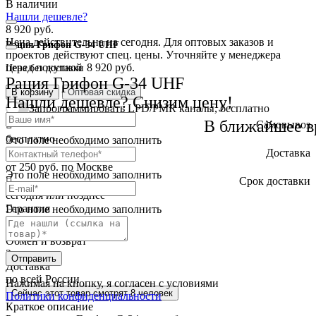
В наличии
Нашли дешевле?
8 920 руб.
Цена действительна на сегодня. Для оптовых заказов и
Рация Грифон G-34 UHF
проектов действуют спец. цены. Уточняйте у менеджера
перед покупкой
8 920 руб.
Цена без доставки
Рация Грифон G-34 UHF
В корзину
Оптовая скидка
Нашли дешевле? Снизим цену!
Запрограммировать LPD/PMR каналы, бесплатно
В ближайшее в
Самовывоз
бесплатно
Это поле необходимо заполнить
Доставка
от 250 руб. по Москве
Это поле необходимо заполнить
Cрок доставки
сегодня или позднее
Гарантия
Это поле необходимо заполнить
3 года
Обмен и возврат
2 недели
Отправить
Доставка
по всей России
Нажимая на кнопку, я согласен с условиями
Сейчас этот товар
смотрят 8 человек
Политики конфиденциальности
Краткое описание