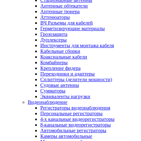
Стационарные антенны
Антенные обтекатели
Антенные тюнера
Аттенюаторы
ВЧ Разъемы для кабелей
Герметизирующие материалы
Грозозащита
Дуплексеры
Инструменты для монтажа кабеля
Кабельные сборки
Коаксиальные кабели
Комбайнеры
Крепление фидера
Переходники и адаптеры
Сплиттеры (делители мощности)
Судовые антенны
Сумматоры
Эквиваленты нагрузки
Видеонаблюдение
Регистраторы видеонаблюдения
Персональные регистраторы
4-х канальные видеорегистраторы
8-канальные видеорегистраторы
Автомобильные регистраторы
Камеры автомобильные