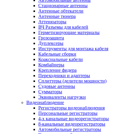
Автомобильные антенны
Стационарные антенны
Антенные обтекатели
Антенные тюнера
Аттенюаторы
ВЧ Разъемы для кабелей
Герметизирующие материалы
Грозозащита
Дуплексеры
Инструменты для монтажа кабеля
Кабельные сборки
Коаксиальные кабели
Комбайнеры
Крепление фидера
Переходники и адаптеры
Сплиттеры (делители мощности)
Судовые антенны
Сумматоры
Эквиваленты нагрузки
Видеонаблюдение
Регистраторы видеонаблюдения
Персональные регистраторы
4-х канальные видеорегистраторы
8-канальные видеорегистраторы
Автомобильные регистраторы