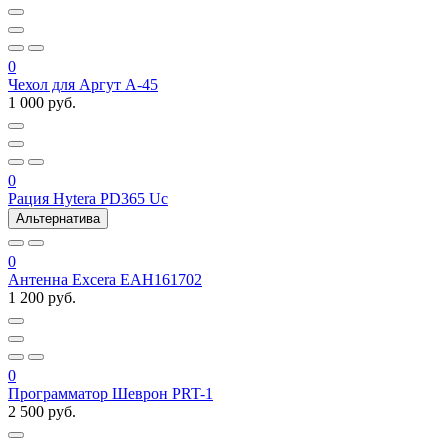
0
Чехол для Аргут А-45
1 000 руб.
0
Рация Hytera PD365 Uc
Альтернатива
0
Антенна Excera EAH161702
1 200 руб.
0
Программатор Шеврон PRT-1
2 500 руб.