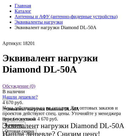
Главная
Каталог
Антенны и АФУ (антенно-фидерные устройства)
Эквиваленты нагрузки
Эквивалент нагрузки Diamond DL-50A
Артикул: 18201
Эквивалент нагрузки
Diamond DL-50A
Обсуждение (0)
В наличии
Нашли дешевле?
4 670 руб.
Цена действительна на сегодня. Для оптовых заказов и
Эквивалент нагрузки Diamond DL-50A
проектов действуют спец. цены. Уточняйте у менеджера
перед покупкой
4 670 руб.
Цена без доставки
Эквивалент нагрузки Diamond DL-50A
В корзину
Оптовая скидка
Нашли дешевле? Снизим цену!