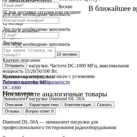
Самовывоз
бесплатно
Доставка
от 250 руб. по Москве
В ближайшее в
Cрок доставки
сегодня или позднее
Это поле необходимо заполнить
Гарантия
12 месяца
Это поле необходимо заполнить
Обмен и возврат
2 недели
Доставка
Это поле необходимо заполнить
по всей России
Сейчас этот товар
смотрят 13 человек
Краткое описание
Эквивалент нагрузки. Частота DC-1000 МГц, максимальная
Отправить
мощность 15/20/50/100 Вт.
Нажимая на кнопку, я согласен с условиями
Краткие характеристики
Политики конфиденциальности
Рабочие частоты, МГц
DC-1000
Посмотрите аналогичные товары
Комплектация
Эквивалент нагрузки Diamond DL-50A
Описание
Характеристики
Комплектация
Скачать
Отзывы
Вопрос-ответ
0
Diamond DL-50A — эквивалент нагрузки для
профессионального тестирования радиооборудования