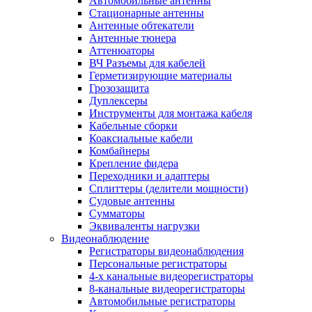
Автомобильные антенны
Стационарные антенны
Антенные обтекатели
Антенные тюнера
Аттенюаторы
ВЧ Разъемы для кабелей
Герметизирующие материалы
Грозозащита
Дуплексеры
Инструменты для монтажа кабеля
Кабельные сборки
Коаксиальные кабели
Комбайнеры
Крепление фидера
Переходники и адаптеры
Сплиттеры (делители мощности)
Судовые антенны
Сумматоры
Эквиваленты нагрузки
Видеонаблюдение
Регистраторы видеонаблюдения
Персональные регистраторы
4-х канальные видеорегистраторы
8-канальные видеорегистраторы
Автомобильные регистраторы