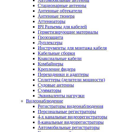
Автомобильные антенны
Стационарные антенны
Антенные обтекатели
Антенные тюнера
Аттенюаторы
ВЧ Разъемы для кабелей
Герметизирующие материалы
Грозозащита
Дуплексеры
Инструменты для монтажа кабеля
Кабельные сборки
Коаксиальные кабели
Комбайнеры
Крепление фидера
Переходники и адаптеры
Сплиттеры (делители мощности)
Судовые антенны
Сумматоры
Эквиваленты нагрузки
Видеонаблюдение
Регистраторы видеонаблюдения
Персональные регистраторы
4-х канальные видеорегистраторы
8-канальные видеорегистраторы
Автомобильные регистраторы