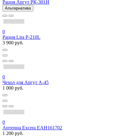
Рация Аргут РК-301Н
Альтернатива
0
Рация Lira P-210L
3 900 руб.
0
Чехол для Аргут А-45
1 000 руб.
0
Антенна Excera EAH161702
1 200 руб.