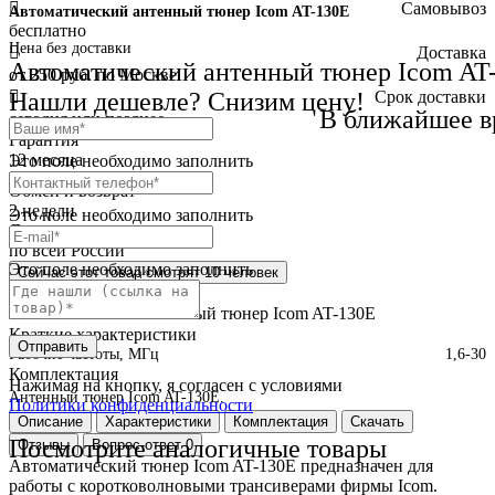
Самовывоз
Автоматический антенный тюнер Icom AT-130E
бесплатно
Цена без доставки
Доставка
Автоматический антенный тюнер Icom AT
от 250 руб. по Москве
Нашли дешевле? Снизим цену!
Cрок доставки
В ближайшее в
сегодня или позднее
Гарантия
12 месяца
Это поле необходимо заполнить
Обмен и возврат
2 недели
Это поле необходимо заполнить
Доставка
по всей России
Это поле необходимо заполнить
Сейчас этот товар
смотрят 10 человек
Краткое описание
Автоматический антенный тюнер Icom AT-130E
Краткие характеристики
Отправить
Рабочие частоты, МГц
1,6-30
Комплектация
Нажимая на кнопку, я согласен с условиями
Антенный тюнер Icom AT-130E.
Политики конфиденциальности
Описание
Характеристики
Комплектация
Скачать
Посмотрите аналогичные товары
Отзывы
Вопрос-ответ
0
Автоматический тюнер Icom AT-130E предназначен для
работы с коротковолновыми трансиверами фирмы Icom.