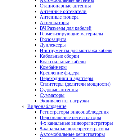
Автомобильные антенны
Стационарные антенны
Антенные обтекатели
Антенные тюнера
Аттенюаторы
ВЧ Разъемы для кабелей
Герметизирующие материалы
Грозозащита
Дуплексеры
Инструменты для монтажа кабеля
Кабельные сборки
Коаксиальные кабели
Комбайнеры
Крепление фидера
Переходники и адаптеры
Сплиттеры (делители мощности)
Судовые антенны
Сумматоры
Эквиваленты нагрузки
Видеонаблюдение
Регистраторы видеонаблюдения
Персональные регистраторы
4-х канальные видеорегистраторы
8-канальные видеорегистраторы
Автомобильные регистраторы