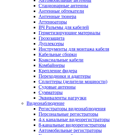
Автомобильные антенны
Стационарные антенны
Антенные обтекатели
Антенные тюнера
Аттенюаторы
ВЧ Разъемы для кабелей
Герметизирующие материалы
Грозозащита
Дуплексеры
Инструменты для монтажа кабеля
Кабельные сборки
Коаксиальные кабели
Комбайнеры
Крепление фидера
Переходники и адаптеры
Сплиттеры (делители мощности)
Судовые антенны
Сумматоры
Эквиваленты нагрузки
Видеонаблюдение
Регистраторы видеонаблюдения
Персональные регистраторы
4-х канальные видеорегистраторы
8-канальные видеорегистраторы
Автомобильные регистраторы