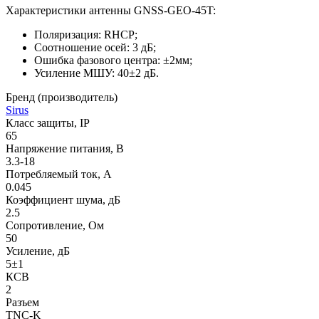
Характеристики антенны GNSS-GEO-45T:
Поляризация: RHCP;
Соотношение осей: 3 дБ;
Ошибка фазового центра: ±2мм;
Усиление МШУ: 40±2 дБ.
Бренд (производитель)
Sirus
Класс защиты, IP
65
Напряжение питания, В
3.3-18
Потребляемый ток, А
0.045
Коэффициент шума, дБ
2.5
Сопротивление, Ом
50
Усиление, дБ
5±1
КСВ
2
Разъем
TNC-K