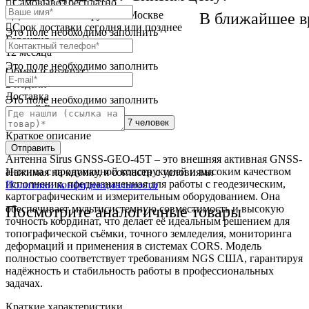
Самовывоз
бесплатно
Доставка
от 250 руб. по Москве
В ближайшее в
Cрок доставки
сегодня или позднее
Это поле необходимо заполнить
Гарантия
12 месяца
Это поле необходимо заполнить
Обмен и возврат
2 недели
Доставка
Это поле необходимо заполнить
по всей России
Сейчас этот товар
смотрят 7 человек
Краткое описание
Отправить
Антенна Sirus GNSS-GEO-45T – это внешняя активная GNSS-
антенна с продуманной конструкцией и высоким качеством
Нажимая на кнопку, я согласен с условиями
исполнения, предназначенная для работы с геодезическим,
Политики конфиденциальности
картографическим и измерительным оборудованием. Она
Посмотрите аналогичные товары
обеспечивает мультисистемную совместимость и высокую
точность координат, что делает её идеальным решением для
топографической съёмки, точного земледелия, мониторинга
деформаций и применения в системах CORS. Модель
полностью соответствует требованиям NGS США, гарантируя
надёжность и стабильность работы в профессиональных
задачах.
Краткие характеристики