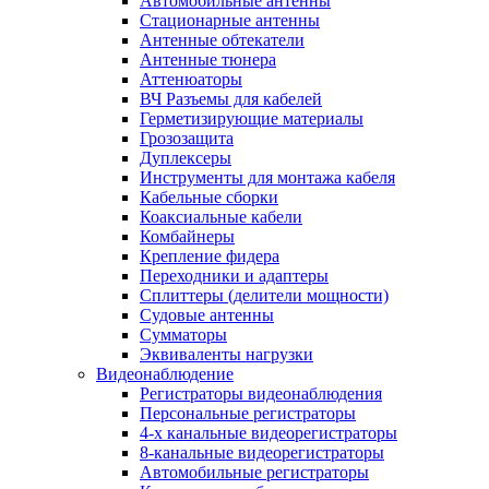
Автомобильные антенны
Стационарные антенны
Антенные обтекатели
Антенные тюнера
Аттенюаторы
ВЧ Разъемы для кабелей
Герметизирующие материалы
Грозозащита
Дуплексеры
Инструменты для монтажа кабеля
Кабельные сборки
Коаксиальные кабели
Комбайнеры
Крепление фидера
Переходники и адаптеры
Сплиттеры (делители мощности)
Судовые антенны
Сумматоры
Эквиваленты нагрузки
Видеонаблюдение
Регистраторы видеонаблюдения
Персональные регистраторы
4-х канальные видеорегистраторы
8-канальные видеорегистраторы
Автомобильные регистраторы