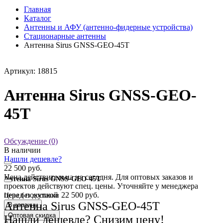
Главная
Каталог
Антенны и АФУ (антенно-фидерные устройства)
Стационарные антенны
Антенна Sirus GNSS-GEO-45T
Артикул: 18815
Антенна Sirus GNSS-GEO-
45T
Обсуждение (0)
В наличии
Нашли дешевле?
22 500 руб.
Цена действительна на сегодня. Для оптовых заказов и
Антенна Sirus GNSS-GEO-45T
проектов действуют спец. цены. Уточняйте у менеджера
перед покупкой
22 500 руб.
Цена без доставки
Антенна Sirus GNSS-GEO-45T
В корзину
Оптовая скидка
Нашли дешевле? Снизим цену!