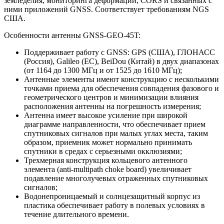
земледелия, мониторинга деформации, CORS и связанных с
ними приложений GNSS. Соответствует требованиям NGS
США.
Особенности антенны GNSS-GEO-45T:
Поддерживает работу с GNSS: GPS (США), ГЛОНАСС
(Россия), Galileo (ЕС), BeiDou (Китай) в двух диапазонах
(от 1164 до 1300 МГц и от 1525 до 1610 МГц);
Антенные элементы имеют конструкцию с несколькими
точками приема для обеспечения совпадения фазового и
геометрического центров и минимизации влияния
расположения антенны на погрешность измерения;
Антенна имеет высокое усиление при широкой
диаграмме направленности, что обеспечивает прием
спутниковых сигналов при малых углах места, таким
образом, приемник может нормально принимать
спутники в средах с серьезными окклюзиями;
Трехмерная конструкция кольцевого антенного
элемента (anti-multipath choke board) увеличивает
подавление многолучевых отраженных спутниковых
сигналов;
Водонепроницаемый и солнцезащитный корпус из
пластика обеспечивает работу в полевых условиях в
течение длительного времени.