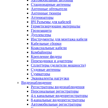
Автомобильные антенны
Стационарные антенны
Антенные обтекатели
Антенные тюнера
Аттенюаторы
ВЧ Разъемы для кабелей
Герметизирующие материалы
Грозозащита
Дуплексеры
Инструменты для монтажа кабеля
Кабельные сборки
Коаксиальные кабели
Комбайнеры
Крепление фидера
Переходники и адаптеры
Сплиттеры (делители мощности)
Судовые антенны
Сумматоры
Эквиваленты нагрузки
Видеонаблюдение
Регистраторы видеонаблюдения
Персональные регистраторы
4-х канальные видеорегистраторы
8-канальные видеорегистраторы
Автомобильные регистраторы