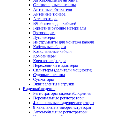
Автомобильные антенны
Стационарные антенны
Антенные обтекатели
Антенные тюнера
Аттенюаторы
ВЧ Разъемы для кабелей
Герметизирующие материалы
Грозозащита
Дуплексеры
Инструменты для монтажа кабеля
Кабельные сборки
Коаксиальные кабели
Комбайнеры
Крепление фидера
Переходники и адаптеры
Сплиттеры (делители мощности)
Судовые антенны
Сумматоры
Эквиваленты нагрузки
Видеонаблюдение
Регистраторы видеонаблюдения
Персональные регистраторы
4-х канальные видеорегистраторы
8-канальные видеорегистраторы
Автомобильные регистраторы