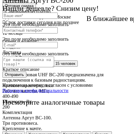
Антенна Аргут BC-200
Оптовая скидка
Нашли дешевле? Снизим цену!
Самовывоз
бесплатно
Доставка
от 250 руб. по Москве
В ближайшее в
Cрок доставки
сегодня или позднее
Это поле необходимо заполнить
Гарантия
12 месяца
Это поле необходимо заполнить
Обмен и возврат
2 недели
Доставка
Это поле необходимо заполнить
по всей России
Сейчас этот товар
смотрят 15 человек
Краткое описание
Антенна базовая UHF ВС-200 предназначена для
Отправить
подключения к базовым радиостанциям.
Нажимая на кнопку, я согласен с условиями
Краткие характеристики
Политики конфиденциальности
Рабочие частоты, МГц
400-490
Посмотрите аналогичные товары
Мощность, Вт
200
Комплектация
Антенна Аргут BC-100.
Три противовеса.
Крепление к мачте.