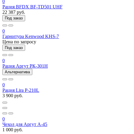
0
Рация BFDX BF-TD501 UHF
22 387 руб.
Под заказ
0
Гарнитура Kenwood KHS-7
Цена по запросу
Под заказ
0
Рация Аргут РК-301Н
Альтернатива
0
Рация Lira P-210L
3 900 руб.
0
Чехол для Аргут А-45
1 000 руб.