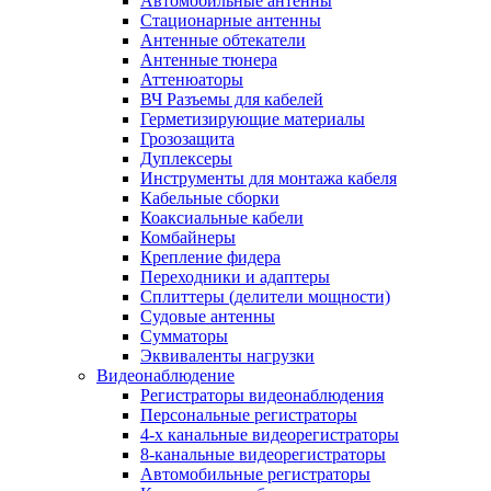
Автомобильные антенны
Стационарные антенны
Антенные обтекатели
Антенные тюнера
Аттенюаторы
ВЧ Разъемы для кабелей
Герметизирующие материалы
Грозозащита
Дуплексеры
Инструменты для монтажа кабеля
Кабельные сборки
Коаксиальные кабели
Комбайнеры
Крепление фидера
Переходники и адаптеры
Сплиттеры (делители мощности)
Судовые антенны
Сумматоры
Эквиваленты нагрузки
Видеонаблюдение
Регистраторы видеонаблюдения
Персональные регистраторы
4-х канальные видеорегистраторы
8-канальные видеорегистраторы
Автомобильные регистраторы