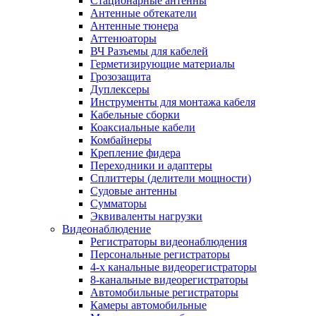
Стационарные антенны
Антенные обтекатели
Антенные тюнера
Аттенюаторы
ВЧ Разъемы для кабелей
Герметизирующие материалы
Грозозащита
Дуплексеры
Инструменты для монтажа кабеля
Кабельные сборки
Коаксиальные кабели
Комбайнеры
Крепление фидера
Переходники и адаптеры
Сплиттеры (делители мощности)
Судовые антенны
Сумматоры
Эквиваленты нагрузки
Видеонаблюдение
Регистраторы видеонаблюдения
Персональные регистраторы
4-х канальные видеорегистраторы
8-канальные видеорегистраторы
Автомобильные регистраторы
Камеры автомобильные