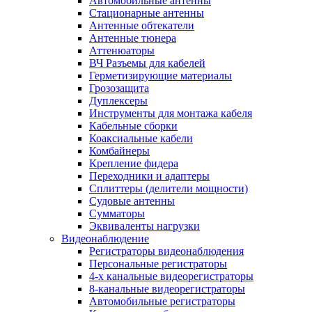
Автомобильные антенны
Стационарные антенны
Антенные обтекатели
Антенные тюнера
Аттенюаторы
ВЧ Разъемы для кабелей
Герметизирующие материалы
Грозозащита
Дуплексеры
Инструменты для монтажа кабеля
Кабельные сборки
Коаксиальные кабели
Комбайнеры
Крепление фидера
Переходники и адаптеры
Сплиттеры (делители мощности)
Судовые антенны
Сумматоры
Эквиваленты нагрузки
Видеонаблюдение
Регистраторы видеонаблюдения
Персональные регистраторы
4-х канальные видеорегистраторы
8-канальные видеорегистраторы
Автомобильные регистраторы