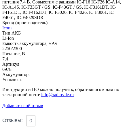
питания 7.4 В. Совместим с рациями IC-F16 IC-F26 IC-A14,
IC-A14S, IC-F33GT / GS, IC-F43GT / GS, IC-F3161DT, IC-
F4161DT, IC-F4162DT, IC-F3026, IC-F4026, IC-F3061, IC-
F4061, IC-F4029SDR
Бренд (производитель)
Icom
Тип АКБ
Li-Ion
Емкость аккумулятора, мАч
2250/2300
Питание, В
7,4
Артикул
6978
Аккумулятор.
Упаковка.
Инструкции и ПО можно получить, обратившись к нам по
электронной почте
info@radiosale.ru
Добавьте свой отзыв
Отзывы:
0