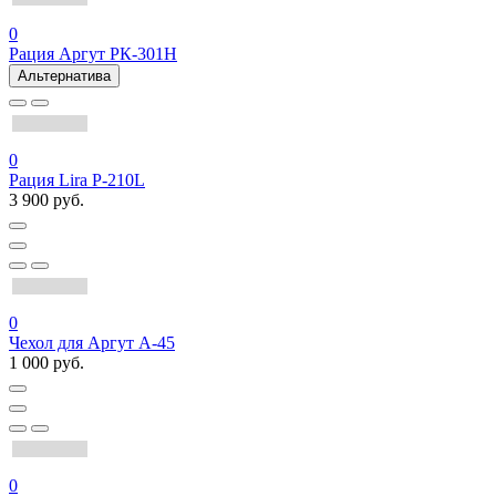
0
Рация Аргут РК-301Н
Альтернатива
0
Рация Lira P-210L
3 900 руб.
0
Чехол для Аргут А-45
1 000 руб.
0