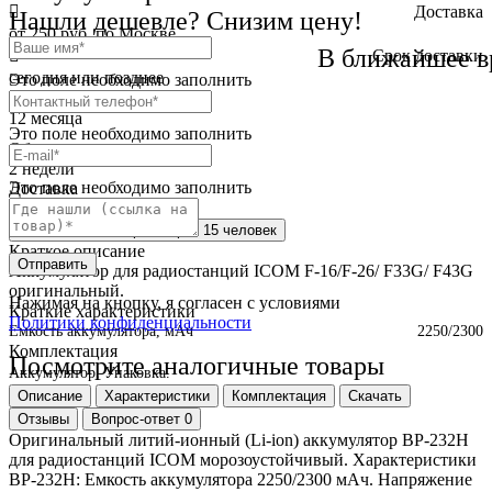
Доставка
Нашли дешевле? Снизим цену!
от 250 руб. по Москве
В ближайшее в
Cрок доставки
сегодня или позднее
Это поле необходимо заполнить
Гарантия
12 месяца
Это поле необходимо заполнить
Обмен и возврат
2 недели
Это поле необходимо заполнить
Доставка
по всей России
Сейчас этот товар
смотрят 15 человек
Краткое описание
Отправить
Аккумулятор для радиостанций ICOM F-16/F-26/ F33G/ F43G
оригинальный.
Нажимая на кнопку, я согласен с условиями
Краткие характеристики
Политики конфиденциальности
Емкость аккумулятора, мАч
2250/2300
Комплектация
Посмотрите аналогичные товары
Аккумулятор.
Упаковка.
Описание
Характеристики
Комплектация
Скачать
Отзывы
Вопрос-ответ
0
Оригинальный литий-ионный (Li-ion) аккумулятор BP-232H
для радиостанций ICOM морозоустойчивый. Характеристики
BP-232H: Емкость аккумулятора 2250/2300 мАч. Напряжение