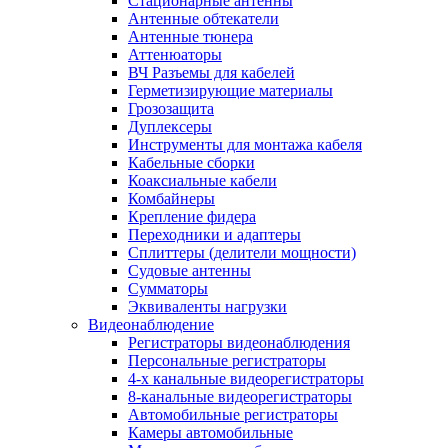
Стационарные антенны
Антенные обтекатели
Антенные тюнера
Аттенюаторы
ВЧ Разъемы для кабелей
Герметизирующие материалы
Грозозащита
Дуплексеры
Инструменты для монтажа кабеля
Кабельные сборки
Коаксиальные кабели
Комбайнеры
Крепление фидера
Переходники и адаптеры
Сплиттеры (делители мощности)
Судовые антенны
Сумматоры
Эквиваленты нагрузки
Видеонаблюдение
Регистраторы видеонаблюдения
Персональные регистраторы
4-х канальные видеорегистраторы
8-канальные видеорегистраторы
Автомобильные регистраторы
Камеры автомобильные