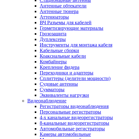
Стационарные антенны
Антенные обтекатели
Антенные тюнера
Аттенюаторы
ВЧ Разъемы для кабелей
Герметизирующие материалы
Грозозащита
Дуплексеры
Инструменты для монтажа кабеля
Кабельные сборки
Коаксиальные кабели
Комбайнеры
Крепление фидера
Переходники и адаптеры
Сплиттеры (делители мощности)
Судовые антенны
Сумматоры
Эквиваленты нагрузки
Видеонаблюдение
Регистраторы видеонаблюдения
Персональные регистраторы
4-х канальные видеорегистраторы
8-канальные видеорегистраторы
Автомобильные регистраторы
Камеры автомобильные