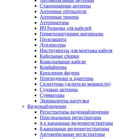
Автомобильные антенны
Стационарные антенны
Антенные обтекатели
Антенные тюнера
Аттенюаторы
ВЧ Разъемы для кабелей
Герметизирующие материалы
Грозозащита
Дуплексеры
Инструменты для монтажа кабеля
Кабельные сборки
Коаксиальные кабели
Комбайнеры
Крепление фидера
Переходники и адаптеры
Сплиттеры (делители мощности)
Судовые антенны
Сумматоры
Эквиваленты нагрузки
Видеонаблюдение
Регистраторы видеонаблюдения
Персональные регистраторы
4-х канальные видеорегистраторы
8-канальные видеорегистраторы
Автомобильные регистраторы