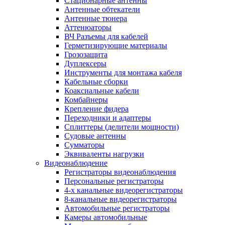
Стационарные антенны
Антенные обтекатели
Антенные тюнера
Аттенюаторы
ВЧ Разъемы для кабелей
Герметизирующие материалы
Грозозащита
Дуплексеры
Инструменты для монтажа кабеля
Кабельные сборки
Коаксиальные кабели
Комбайнеры
Крепление фидера
Переходники и адаптеры
Сплиттеры (делители мощности)
Судовые антенны
Сумматоры
Эквиваленты нагрузки
Видеонаблюдение
Регистраторы видеонаблюдения
Персональные регистраторы
4-х канальные видеорегистраторы
8-канальные видеорегистраторы
Автомобильные регистраторы
Камеры автомобильные