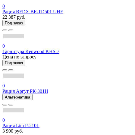
0
Рация BFDX BF-TD501 UHF
22 387 руб.
Под заказ
0
Гарнитура Kenwood KHS-7
Цена по запросу
Под заказ
0
Рация Аргут РК-301Н
Альтернатива
0
Рация Lira P-210L
3 900 руб.