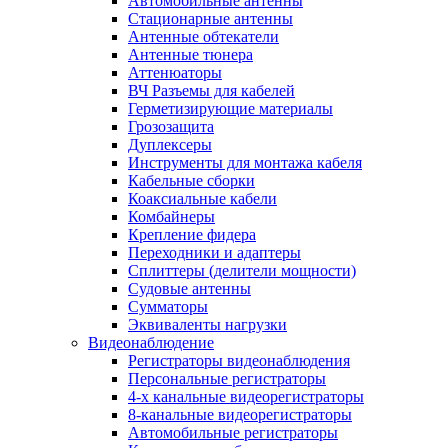
Автомобильные антенны
Стационарные антенны
Антенные обтекатели
Антенные тюнера
Аттенюаторы
ВЧ Разъемы для кабелей
Герметизирующие материалы
Грозозащита
Дуплексеры
Инструменты для монтажа кабеля
Кабельные сборки
Коаксиальные кабели
Комбайнеры
Крепление фидера
Переходники и адаптеры
Сплиттеры (делители мощности)
Судовые антенны
Сумматоры
Эквиваленты нагрузки
Видеонаблюдение
Регистраторы видеонаблюдения
Персональные регистраторы
4-х канальные видеорегистраторы
8-канальные видеорегистраторы
Автомобильные регистраторы