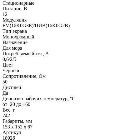
Стационарные
Питание, В
12
Модуляция
FM(16K0G3E)/ЦИВ(16K0G2B)
Тип экрана
Монохромный
Назначение
Для моря
Потребляемый ток, А
0,6/2/5
Цвет
Черный
Сопротивление, Ом
50
Дисплей
Да
Диапазон рабочих температур, °С
от -20 до +60
Вес, г
742
Габариты, мм
153 х 152 х 67
Артикул
18926