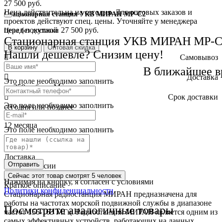
27 500 руб.
Цена действительна на сегодня. Для оптовых заказов и
Стационарная станция УКВ МИРАН МР-С2
проектов действуют спец. цены. Уточняйте у менеджера
перед покупкой
27 500 руб.
Цена без доставки
Стационарная станция УКВ МИРАН МР-
В корзину
Оптовая скидка
Нашли дешевле? Снизим цену!
Самовывоз
бесплатно
В ближайшее в
Доставка
Это поле необходимо заполнить
от 250 руб. по Москве
Cрок доставки
Это поле необходимо заполнить
сегодня или позднее
Гарантия
12 месяца
Это поле необходимо заполнить
Обмен и возврат
2 недели
Доставка
Отправить
по всей России
Сейчас этот товар
смотрят 5 человек
Нажимая на кнопку, я согласен с условиями
Краткое описание
Политики конфиденциальности
Стационарная радиостанция МИРАН предназначена для
работы на частотах морской подвижной службы в диапазоне
Посмотрите аналогичные товары
частот 156-163 МГц. Радиостанция МИРАН является одним из
самых эффективных устройств, работающих на данных