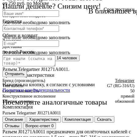
от 250 руб. по Москве
Нашли дешевле? Снизим цену!
Cрок доставки
В ближайшее в
сегодня или позднее
Гарантия
Это поле необходимо заполнить
12 месяца
Обмен и возврат
Это поле необходимо заполнить
2 недели
Доставка
по всей России
Это поле необходимо заполнить
Сейчас этот товар
смотрят 14 человек
Краткое описание
Разъем Telegartner J01271A0011.
Отправить
Краткие характеристики
Бренд (производитель)
Telegartner
Нажимая на кнопку, я согласен с условиями
Тип кабеля
G7 (RG-316/U)
Политики конфиденциальности
Сопротивление, Ом
50
Конструктивное исполнение
прямой
Посмотрите аналогичные товары
Монтаж оплетки
обжимной
Комплектация
Разъем Telegartner J01271A0011
Описание
Характеристики
Комплектация
Скачать
Отзывы
Вопрос-ответ
0
Разъем J01271A0011 предназначен для оплёточных кабелей с