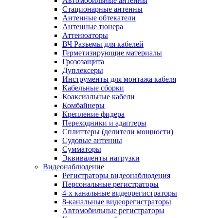
Автомобильные антенны
Стационарные антенны
Антенные обтекатели
Антенные тюнера
Аттенюаторы
ВЧ Разъемы для кабелей
Герметизирующие материалы
Грозозащита
Дуплексеры
Инструменты для монтажа кабеля
Кабельные сборки
Коаксиальные кабели
Комбайнеры
Крепление фидера
Переходники и адаптеры
Сплиттеры (делители мощности)
Судовые антенны
Сумматоры
Эквиваленты нагрузки
Видеонаблюдение
Регистраторы видеонаблюдения
Персональные регистраторы
4-х канальные видеорегистраторы
8-канальные видеорегистраторы
Автомобильные регистраторы