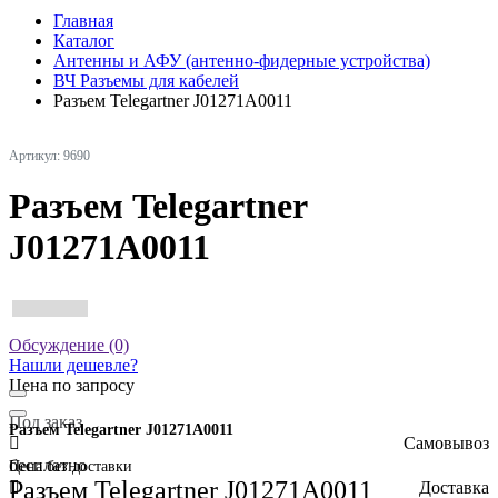
Главная
Каталог
Антенны и АФУ (антенно-фидерные устройства)
ВЧ Разъемы для кабелей
Разъем Telegartner J01271A0011
Артикул: 9690
Разъем Telegartner
J01271A0011
Обсуждение (0)
Нашли дешевле?
Цена по запросу
Под заказ
Разъем Telegartner J01271A0011
Самовывоз
бесплатно
Цена без доставки
Разъем Telegartner J01271A0011
Доставка