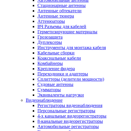
Автомобильные антенны
Стационарные антенны
Антенные обтекатели
Антенные тюнера
Аттенюаторы
ВЧ Разъемы для кабелей
Герметизирующие материалы
Грозозащита
Дуплексеры
Инструменты для монтажа кабеля
Кабельные сборки
Коаксиальные кабели
Комбайнеры
Крепление фидера
Переходники и адаптеры
Сплиттеры (делители мощности)
Судовые антенны
Сумматоры
Эквиваленты нагрузки
Видеонаблюдение
Регистраторы видеонаблюдения
Персональные регистраторы
4-х канальные видеорегистраторы
8-канальные видеорегистраторы
Автомобильные регистраторы