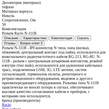
Диэлектрик (материал)
тефлон
Материал корпуса
Никель
Сопротивление, Ом
50
Комплектация
Разъем Racio N-111B
Описание
Характеристики
Комплектация
Скачать
Отзывы
Вопрос-ответ
0
Разъем N-111B - ВЧ коннектор N типа, папа (вилка),
обжимной, центральный контакт под пайку, используется для
коаксиального радиочастотного кабеля RG-213, RG-8U. N-
111B - разъем с центральным штыревым контактом, резьбой
изнутри (тип male), используются для удлинения кабельных
трасс, подключения GSM, 3G, LTE антенн, систем
сигнализаций, терминалов оплаты, репитерного и
ретрансляционного оборудования, модемов и другого
приемопередающего оборудования. Разъемы типа N-111B
практически не вносят потери в сигнал, обеспечивают
высокое качество согласование кабеля и приборов, с
которыми они используются.
Бренд (производитель)
Raciо